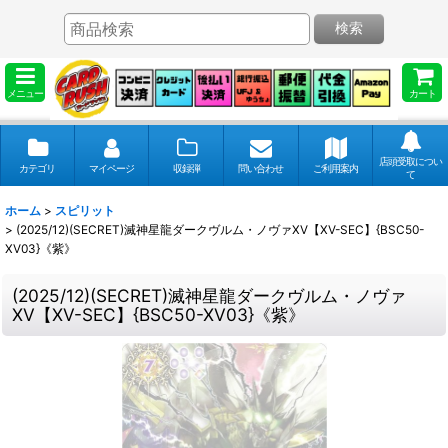
検索
メニュー
カート
店頭受取につい
カテゴリ
マイページ
収録弾
問い合わせ
ご利用案内
て
ホーム
>
スピリット
>
(2025/12)(SECRET)滅神星龍ダークヴルム・ノヴァXV【XV-SEC】{BSC50-
XV03}《紫》
(2025/12)(SECRET)滅神星龍ダークヴルム・ノヴァ
XV【XV-SEC】{BSC50-XV03}《紫》