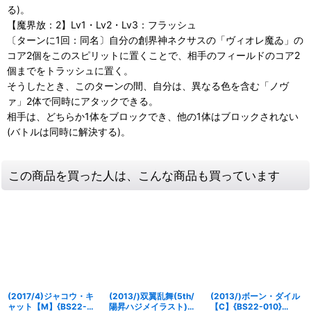
る)。
【魔界放：2】Lv1・Lv2・Lv3：フラッシュ
〔ターンに1回：同名〕自分の創界神ネクサスの「ヴィオレ魔ゐ」の
コア2個をこのスピリットに置くことで、相手のフィールドのコア2
個までをトラッシュに置く。
そうしたとき、このターンの間、自分は、異なる色を含む「ノヴ
ァ」2体で同時にアタックできる。
相手は、どちらか1体をブロックでき、他の1体はブロックされない
(バトルは同時に解決する)。
この商品を買った人は、こんな商品も買っています
(2017/4)ジャコウ・キ
(2013/)双翼乱舞(5th/
(2013/)ボーン・ダイル
ャット【M】{BS22-
陽昇ハジメイラスト)
【C】{BS22-010}