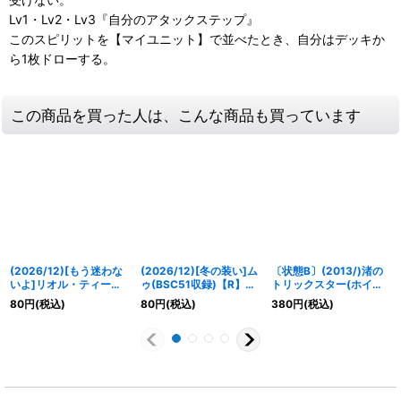
Lv1・Lv2・Lv3『自分のアタックステップ』
このスピリットを【マイユニット】で並べたとき、自分はデッキか
ら1枚ドローする。
この商品を買った人は、こんな商品も買っています
(2026/12)[もう迷わな
(2026/12)[冬の装い]ム
〔状態B〕(2013/)渚の
いよ]リオル・ティーダ
ゥ(BSC51収録)【R】
トリックスター(ホイル
(BSC51収録)【R】
{BSC33-024}《黄》
仕様)【X】{X13-09}
80
円
(税込)
80
円
(税込)
380
円
(税込)
{BSC37-007}《黄》
《黄》