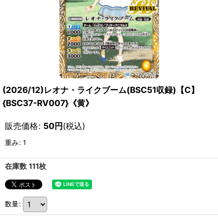
(2026/12)レオナ・ライクブーム(BSC51収録)【C】
{BSC37-RV007}《黄》
販売価格
:
50
円
(税込)
重み
:
1
在庫数 111枚
数量
: