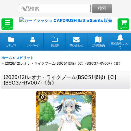
検索
メニュー
カート
店頭受取につい
カテゴリ
マイページ
収録弾
問い合わせ
ご利用案内
て
ホーム
>
スピリット
>
(2026/12)レオナ・ライクブーム(BSC51収録)【C】{BSC37-RV007}《黄》
(2026/12)レオナ・ライクブーム(BSC51収録)【C】
{BSC37-RV007}《黄》