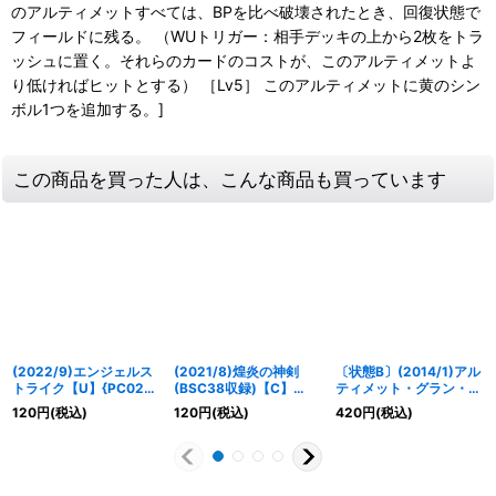
のアルティメットすべては、BPを比べ破壊されたとき、回復状態で
フィールドに残る。 （WUトリガー：相手デッキの上から2枚をトラ
ッシュに置く。それらのカードのコストが、このアルティメットよ
り低ければヒットとする） ［Lv5］ このアルティメットに黄のシン
ボル1つを追加する。]
この商品を買った人は、こんな商品も買っています
(2022/9)エンジェルス
(2021/8)煌炎の神剣
〔状態B〕(2014/1)アル
トライク【U】{PC02-
(BSC38収録)【C】
ティメット・グラン・ウ
RV002}《黄》
{BS28-066}《赤》
ォーデン【X】{BS25-
120
円
(税込)
120
円
(税込)
420
円
(税込)
X06}《白》