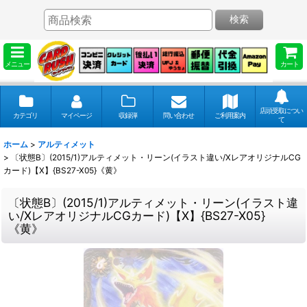
検索
メニュー
カート
店頭受取につい
カテゴリ
マイページ
収録弾
問い合わせ
ご利用案内
て
ホーム
>
アルティメット
>
〔状態B〕(2015/1)アルティメット・リーン(イラスト違い/XレアオリジナルCG
カード)【X】{BS27-X05}《黄》
〔状態B〕(2015/1)アルティメット・リーン(イラスト違
い/XレアオリジナルCGカード)【X】{BS27-X05}
《黄》