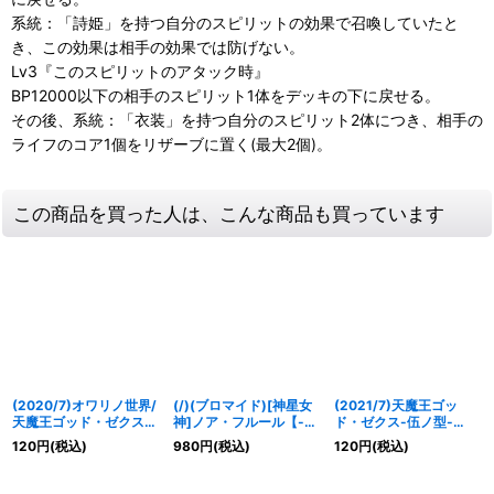
系統：「詩姫」を持つ自分のスピリットの効果で召喚していたと
き、この効果は相手の効果では防げない。
Lv3『このスピリットのアタック時』
BP12000以下の相手のスピリット1体をデッキの下に戻せる。
その後、系統：「衣装」を持つ自分のスピリット2体につき、相手の
ライフのコア1個をリザーブに置く(最大2個)。
この商品を買った人は、こんな商品も買っています
(2020/7)オワリノ世界/
(/)(ブロマイド)[神星女
(2021/7)天魔王ゴッ
天魔王ゴッド・ゼクス-
神]ノア・フルール【-】
ド・ゼクス-伍ノ型-
焉ノ型-【転醒R】
{D07-01}《》
【C】{BS55-RV004}
120
円
(税込)
980
円
(税込)
120
円
(税込)
{SD57-006a/SD57-
《白》
006b}《多》