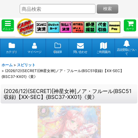
検索
メニュー
カート
店頭受取につい
カテゴリ
マイページ
収録弾
問い合わせ
ご利用案内
て
ホーム
>
スピリット
>
(2026/12)(SECRET)[神星女神]ノア・フルール(BSC51収録)【XX-SEC】
{BSC37-XX01}《黄》
(2026/12)(SECRET)[神星女神]ノア・フルール(BSC51
収録)【XX-SEC】{BSC37-XX01}《黄》