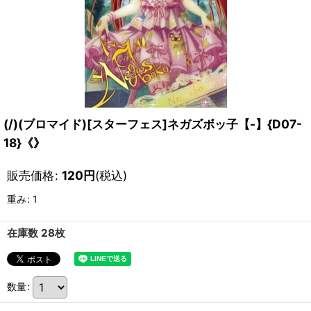
(/)(ブロマイド)[スターフェス]ネガズボッ子【-】{D07-
18}《》
販売価格
:
120
円
(税込)
重み
:
1
在庫数 28枚
数量
: