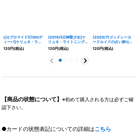
(/)(ブロマイド)[10thデ
(2019/5)[神聖少女]ケ
(2020/7)ゴッドシーカ
ィーバ]ケリュネ・ライ
リュネ・ライトニング
ードルイドの占い師セイ
トニング【-】{D05-18}
【M】{BSC33-036}
ラム【C】{BS52-040}
120
円
(税込)
120
円
(税込)
120
円
(税込)
《》
《黄》
《黄》
【商品の状態について】
※初めて購入される方は必ずご確
認下さい。
●カードの状態表記についての詳細は
こちら