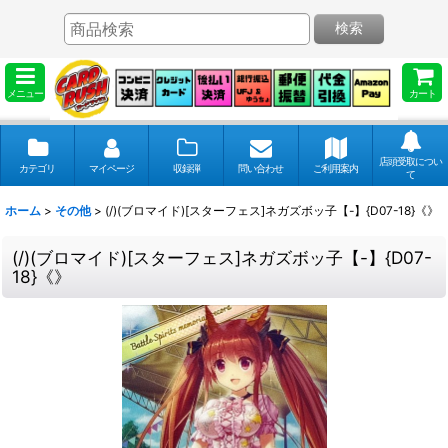
検索
メニュー
カート
店頭受取につい
カテゴリ
マイページ
収録弾
問い合わせ
ご利用案内
て
ホーム
>
その他
>
(/)(ブロマイド)[スターフェス]ネガズボッ子【-】{D07-18}《》
(/)(ブロマイド)[スターフェス]ネガズボッ子【-】{D07-
18}《》