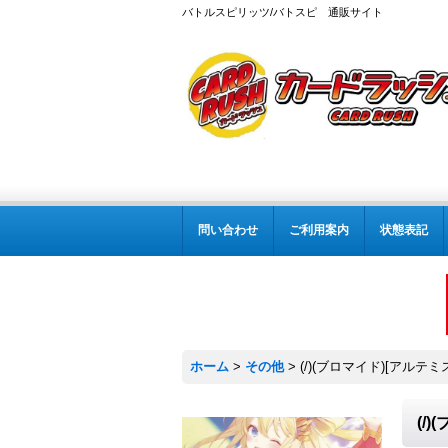
バトルスピリッツ/バトスピ 通販サイト
問い合わせ
ご利用案内
状態表記
ホーム
>
その他
>
(/)(ブロマイド)[アルテ
(/