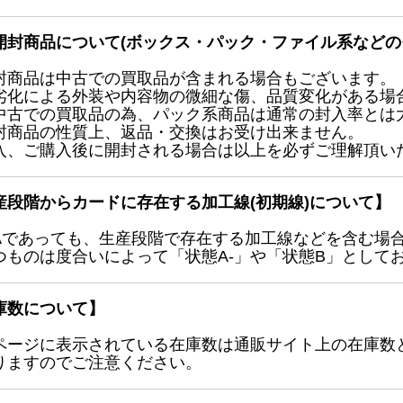
開封商品について(ボックス・パック・ファイル系などの
封商品は中古での買取品が含まれる場合もございます。
劣化による外装や内容物の微細な傷、品質変化がある場
中古での買取品の為、パック系商品は通常の封入率とは
封商品の性質上、返品・交換はお受け出来ません。
入、ご購入後に開封される場合は以上を必ずご理解頂い
産段階からカードに存在する加工線(初期線)について】
Aであっても、生産段階で存在する加工線などを含む場
つものは度合いによって「状態A-」や「状態B」として
庫数について】
ページに表示されている在庫数は通販サイト上の在庫数
りますのでご注意ください。