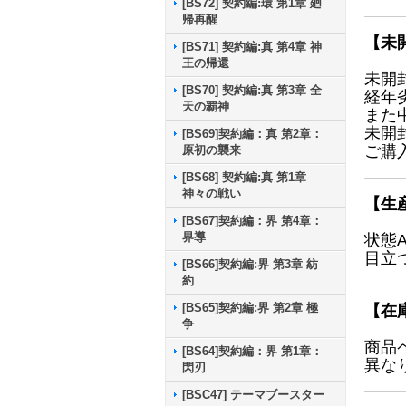
[BS72] 契約編:環 第1章 廻
帰再醒
【未
[BS71] 契約編:真 第4章 神
王の帰還
未開
[BS70] 契約編:真 第3章 全
経年
天の覇神
また
未開
[BS69]契約編：真 第2章：
ご購
原初の襲来
[BS68] 契約編:真 第1章
神々の戦い
【生
[BS67]契約編：界 第4章：
界導
状態
目立
[BS66]契約編:界 第3章 紡
約
[BS65]契約編:界 第2章 極
【在
争
商品
[BS64]契約編：界 第1章：
異な
閃刃
[BSC47] テーマブースター