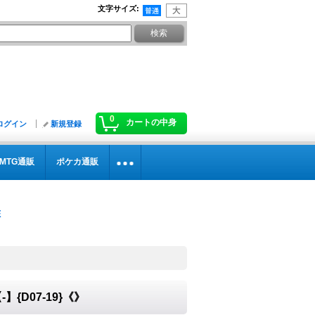
文字サイズ
:
0
カートの中身
ログイン
新規登録
MTG通販
ポケカ通販
{D07-19}《》