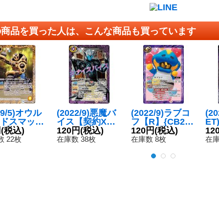
の商品を買った人は、こんな商品も買っています
19/5)オウル
(2022/9)悪魔バ
(2022/9)ラブコ
(2
ドスマッシ
イス【契約X】
フ【R】{CB24-
ET
C】{CB08-
円
(税込)
{CB24-CX01}
120円
(税込)
067}《紫》
120円
(税込)
イ
12
9}《黄》
《紫》
K5
 22枚
在庫数 38枚
在庫数 8枚
在庫
03