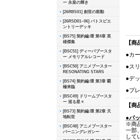
ー 永皇の輝き
[26RBS01] 創世の鼓動
[26RSD01~06] バトスピエ
ントリーデッキ
[BS75] 契約編:環 第4章 英
雄傑集
【商
[BSC51] ディーバブースタ
●カ
ー メモリアルレコード
●ス
[BSC50] アニメブースター
RESONATING STARS
●デ
[BS74] 契約編:環 第3章 覇
極来臨
●プ
[BSC49] ドリームブースタ
ー 巡る星々
【商
[BS73] 契約編:環 第2章 天
地転世
●パ
※商
[BSC48] アニメブースター
一部
バーニングレガシー
して