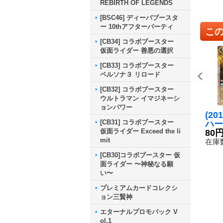
REBIRTH OF LEGENDS
[BSC46] ディーバブースタ
ー 10thアフターパーティ
こ
[CB34] コラボブースター
仮面ライダー 善悪の選択
[CB33] コラボブースター
ペルソナ３ リロード
[CB32] コラボブースター
ウルトラマン イマジネーシ
ョンパワー
(20
[CB31] コラボブースター
ハー
仮面ライダー Exceed the li
ュ【
80
mit
04
在庫数
[CB30]コラボブースター 仮
面ライダー 〜神秘なる願
い〜
プレミアムカードコレクシ
ョン三賢神
エターナルプロモパック V
ol.1