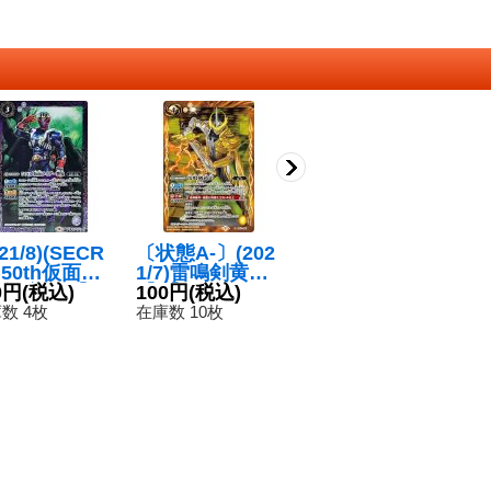
021/8)(SECR
〔状態A-〕(202
(2020/7)ルナ・
(
)50th仮面ラ
1/7)雷鳴剣黄雷
ドーパント
リ
ダー響鬼【R-
0円
(税込)
【C】{CB17-06
100円
(税込)
【C】{CB15-00
120円
(税込)
ア
1
0th】{CB19-
1}《黄》
7}《紫》
B
数 4枚
在庫数 10枚
在庫数 9枚
在
3}《紫》