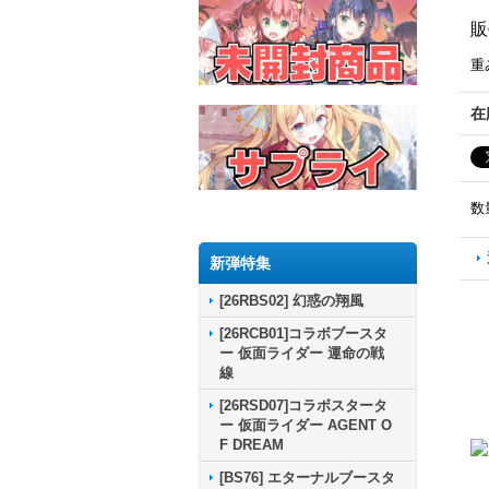
販
重
在
数
新弾特集
[26RBS02] 幻惑の翔風
[26RCB01]コラボブースタ
ー 仮面ライダー 運命の戦
線
[26RSD07]コラボスタータ
ー 仮面ライダー AGENT O
F DREAM
[BS76] エターナルブースタ