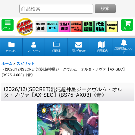
検索
メニュー
カート
店頭受取につい
カテゴリ
マイページ
収録弾
問い合わせ
ご利用案内
て
ホーム
>
スピリット
>
(2026/12)(SECRET)混沌超神星ジークヴルム・オルタ・ノヴァ【AX-SEC】
{BS75-AX03}《青》
(2026/12)(SECRET)混沌超神星ジークヴルム・オル
タ・ノヴァ【AX-SEC】{BS75-AX03}《青》