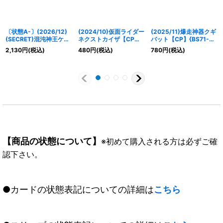
〔状態A-〕(2026/12)
(2024/10)仮面ライダー
(2025/11)爆走神器クギ
(SECRET)混沌神王ケイ
ネクストカイザ【CP】
バット【CP】{BS71-
オス【X-SEC】{BS75-
{CB30-CP01}《多》
CP06}《青》
2,130
円
(税込)
480
円
(税込)
780
円
(税込)
X11}《青》
【商品の状態について】
※初めて購入される方は必ずご確
認下さい。
●カードの状態表記についての詳細は
こちら