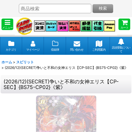
検索
メニュー
カート
店頭受取につい
カテゴリ
マイページ
収録弾
問い合わせ
ご利用案内
て
ホーム
>
スピリット
>
(2026/12)(SECRET)争いと不和の女神エリス【CP-SEC】{BS75-CP02}《紫》
(2026/12)(SECRET)争いと不和の女神エリス【CP-
SEC】{BS75-CP02}《紫》