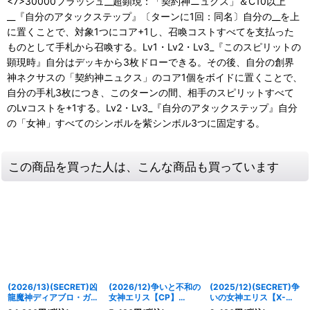
<7>30000フラッシュ__超顕現：「契約神ニュクス」＆C10以上
__『自分のアタックステップ』〔ターンに1回：同名〕自分の__を上
に置くことで、対象1つにコア+1し、召喚コストすべてを支払った
ものとして手札から召喚する。Lv1・Lv2・Lv3_『このスピリットの
顕現時』自分はデッキから3枚ドローできる。その後、自分の創界
神ネクサスの「契約神ニュクス」のコア1個をボイドに置くことで、
自分の手札3枚につき、このターンの間、相手のスピリットすべて
のLvコストを+1する。Lv2・Lv3_『自分のアタックステップ』自分
の「女神」すべてのシンボルを紫シンボル3つに固定する。
この商品を買った人は、こんな商品も買っています
(2026/13)(SECRET)凶
(2026/12)争いと不和の
(2025/12)(SECRET)争
龍魔神ディアブロ・ガン
女神エリス【CP】
いの女神エリス【X-
ディノス【AX-SEC】
{BS75-CP02}《紫》
SEC】{BS72-X03}