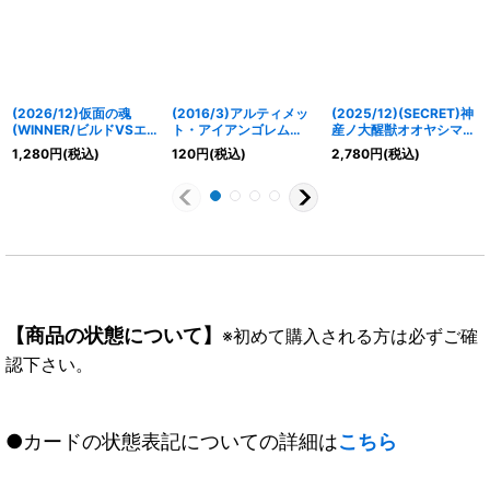
(2026/12)仮面の魂
(2016/3)アルティメッ
(2025/12)(SECRET)神
(WINNER/ビルドVSエ
ト・アイアンゴレム
産ノ大醒獣オオヤシマ/
ボルイラスト)【CP】
(BSC27収録)【C】
黄泉ノ醒獣帝ヨモツオオ
1,280
円
(税込)
120
円
(税込)
2,780
円
(税込)
{CB30-CP04}《多》
{BS24-077}《青》
カミ(BSC47収録)【転醒
X-SEC】{BS55-
TX02a/BS55-TX02b}
《紫》
【商品の状態について】
※初めて購入される方は必ずご確
認下さい。
●カードの状態表記についての詳細は
こちら