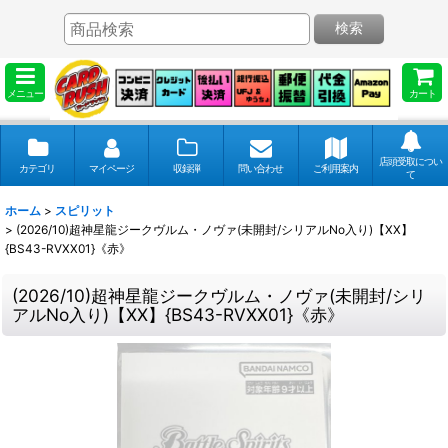
検索
メニュー
カート
店頭受取につい
カテゴリ
マイページ
収録弾
問い合わせ
ご利用案内
て
ホーム
>
スピリット
>
(2026/10)超神星龍ジークヴルム・ノヴァ(未開封/シリアルNo入り)【XX】
{BS43-RVXX01}《赤》
(2026/10)超神星龍ジークヴルム・ノヴァ(未開封/シリ
アルNo入り)【XX】{BS43-RVXX01}《赤》