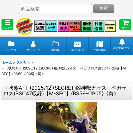
検索
メニュー
カート
店頭受取につい
カテゴリ
マイページ
収録弾
問い合わせ
ご利用案内
て
ホーム
>
スピリット
>
〔状態A-〕(2025/12)(SECRET)凶神獣カオス・ペガサロス(BSC47収録)【M-
SEC】{BS59-CP05}《黄》
〔状態A-〕(2025/12)(SECRET)凶神獣カオス・ペガサ
ロス(BSC47収録)【M-SEC】{BS59-CP05}《黄》