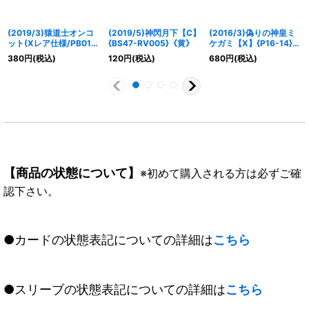
(2019/3)猿道士オンコ
(2019/5)神閃月下【C】
(2016/3)偽りの神皇ミ
ット(Xレア仕様/PB01収
{BS47-RV005}《黄》
ケガミ【X】{P16-14}
録)【C】{BS37-055}
《多》
380
円
(税込)
120
円
(税込)
680
円
(税込)
《黄》
【商品の状態について】
※初めて購入される方は必ずご確
認下さい。
●カードの状態表記についての詳細は
こちら
●スリーブの状態表記についての詳細は
こちら