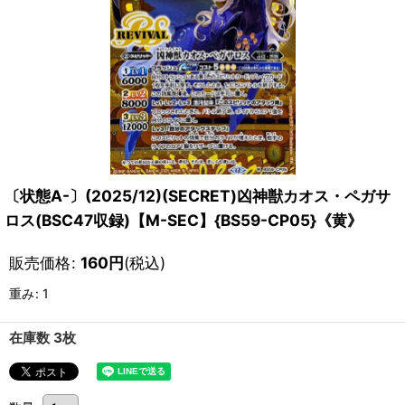
〔状態A-〕(2025/12)(SECRET)凶神獣カオス・ペガサ
ロス(BSC47収録)【M-SEC】{BS59-CP05}《黄》
販売価格
:
160
円
(税込)
重み
:
1
在庫数 3枚