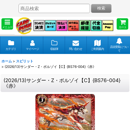
検索
メニュー
カート
店頭受取につい
カテゴリ
マイページ
収録弾
問い合わせ
ご利用案内
て
ホーム
>
スピリット
>
(2026/13)サンダー・Z・ボルゾイ【C】{BS76-004}《赤》
(2026/13)サンダー・Z・ボルゾイ【C】{BS76-004}
《赤》