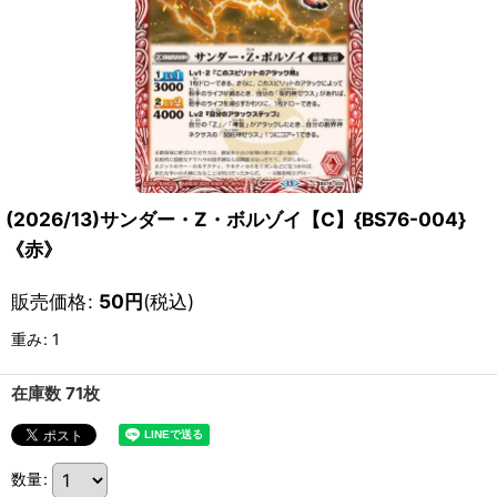
(2026/13)サンダー・Z・ボルゾイ【C】{BS76-004}
《赤》
販売価格
:
50
円
(税込)
重み
:
1
在庫数 71枚
数量
: