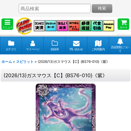
検索
メニュー
カート
店頭受取につい
カテゴリ
マイページ
収録弾
問い合わせ
ご利用案内
て
ホーム
>
スピリット
>
(2026/13)ガスマウス【C】{BS76-010}《紫》
(2026/13)ガスマウス【C】{BS76-010}《紫》