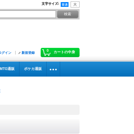
文字サイズ
:
0
カートの中身
ログイン
新規登録
MTG通販
ポケカ通販