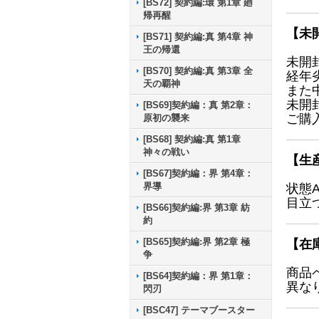
[BS72] 契約編:環 第1章 廻
帰再醒
【未
[BS71] 契約編:真 第4章 神
王の帰還
未開
[BS70] 契約編:真 第3章 全
経年
天の覇神
また
未開
[BS69]契約編：真 第2章：
ご購
原初の襲来
[BS68] 契約編:真 第1章
神々の戦い
【生
[BS67]契約編：界 第4章：
界導
状態
目立
[BS66]契約編:界 第3章 紡
約
[BS65]契約編:界 第2章 極
【在
争
商品
[BS64]契約編：界 第1章：
異な
閃刃
[BSC47] テーマブースター