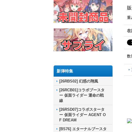
販
重
在
数
新弾特集
[26RBS02] 幻惑の翔風
[26RCB01]コラボブースタ
ー 仮面ライダー 運命の戦
線
[26RSD07]コラボスタータ
ー 仮面ライダー AGENT O
F DREAM
[BS76] エターナルブースタ