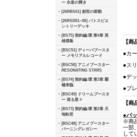
ー 永皇の輝き
[26RBS01] 創世の鼓動
[26RSD01~06] バトスピエ
ントリーデッキ
[BS75] 契約編:環 第4章 英
雄傑集
【商
[BSC51] ディーバブースタ
●カ
ー メモリアルレコード
●ス
[BSC50] アニメブースター
RESONATING STARS
●デ
[BS74] 契約編:環 第3章 覇
極来臨
●プ
[BSC49] ドリームブースタ
ー 巡る星々
【商
[BS73] 契約編:環 第2章 天
地転世
●パ
※商
[BSC48] アニメブースター
一部
バーニングレガシー
して