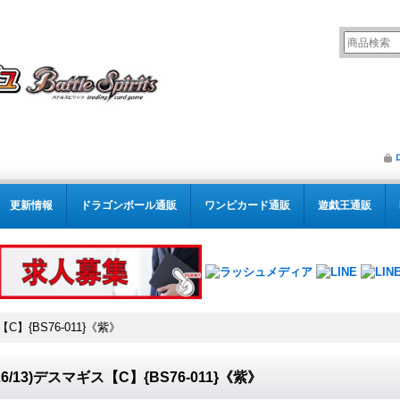
更新情報
ドラゴンボール通販
ワンピカード通販
遊戯王通販
【C】{BS76-011}《紫》
026/13)デスマギス【C】{BS76-011}《紫》