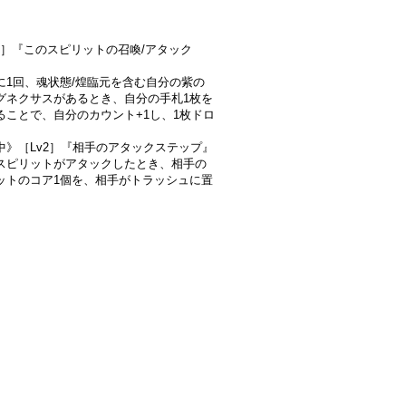
-2］『このスピリットの召喚/アタック
に1回、魂状態/煌臨元を含む自分の紫の
グネクサスがあるとき、自分の手札1枚を
ることで、自分のカウント+1し、1枚ドロ
。
中》［Lv2］『相手のアタックステップ』
スピリットがアタックしたとき、相手の
ットのコア1個を、相手がトラッシュに置