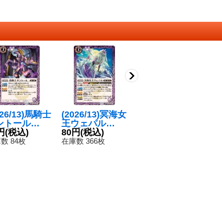
026/13)馬騎士
(2026/13)冥海女
(2026/13)大冥術
(
ントール
王ウェパル
士ビフロンス
リ
】{BS76-01
円
(税込)
【R】{BS76-01
80円
(税込)
【M】{BS76-01
120円
(税込)
6
8
}《紫》
7}《紫》
2}《紫》
数 84枚
在庫数 366枚
在庫数 266枚
在