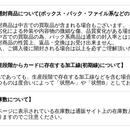
開封商品について(ボックス・パック・ファイル系などの
封商品は中古での買取品が含まれる場合もございます。
劣化による外装や内容物の微細な傷、品質変化がある場
中古での買取品の為、パック系商品は通常の封入率とは
封商品の性質上、返品・交換はお受け出来ません。
入、ご購入後に開封される場合は以上を必ずご理解頂い
産段階からカードに存在する加工線(初期線)について】
Aであっても、生産段階で存在する加工線などを含む場
つものは度合いによって「状態A-」や「状態B」として
庫数について】
ページに表示されている在庫数は通販サイト上の在庫数
りますのでご注意ください。