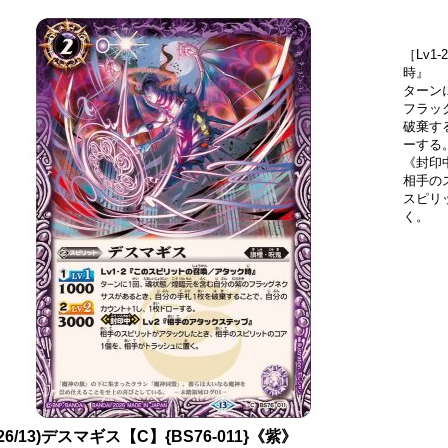
［Lv1
時』
ターン
フラッ
破棄す
ーする
《封印
相手の
スピリ
く。
026/13)デスマギス【C】{BS76-011}《紫》