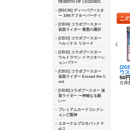
REBIRTH OF LEGENDS
[BSC46] ディーバブースタ
ー 10thアフターパーティ
こ
[CB34] コラボブースター
仮面ライダー 善悪の選択
[CB33] コラボブースター
ペルソナ３ リロード
[CB32] コラボブースター
ウルトラマン イマジネーシ
ョンパワー
(20
[CB31] コラボブースター
ウス
仮面ライダー Exceed the li
6-0
50
mit
在庫数
[CB30]コラボブースター 仮
面ライダー 〜神秘なる願
い〜
プレミアムカードコレクシ
ョン三賢神
エターナルプロモパック V
ol.1