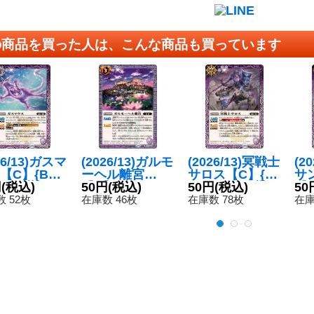
の商品を買った人は、こんな商品も買っています
26/13)ガスマ
(2026/13)ガルモ
(2026/13)冥戦士
(2
【C】{BS7
ーヘル離宮
サロス【C】{B
サ
10}《紫》
円
(税込)
【C】{BS76-07
50円
(税込)
S76-018}《紫》
50円
(税込)
【C
50
0}《紫》
3
 52枚
在庫数 46枚
在庫数 78枚
在庫