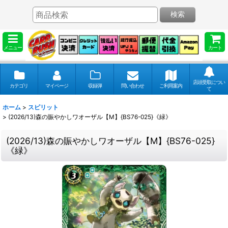
検索
メニュー
カート
店頭受取につい
カテゴリ
マイページ
収録弾
問い合わせ
ご利用案内
て
ホーム
>
スピリット
>
(2026/13)森の賑やかしワオーザル【M】{BS76-025}《緑》
(2026/13)森の賑やかしワオーザル【M】{BS76-025}
《緑》