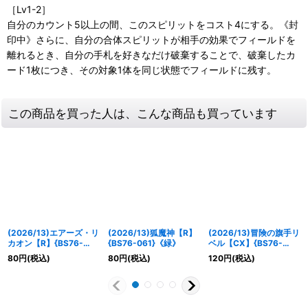
［Lv1-2］
自分のカウント5以上の間、このスピリットをコスト4にする。《封
印中》さらに、自分の合体スピリットが相手の効果でフィールドを
離れるとき、自分の手札を好きなだけ破棄することで、破棄したカ
ード1枚につき、その対象1体を同じ状態でフィールドに残す。
この商品を買った人は、こんな商品も買っています
(2026/13)エアーズ・リ
(2026/13)狐魔神【R】
(2026/13)冒険の旗手リ
カオン【R】{BS76-
{BS76-061}《緑》
ベル【CX】{BS76-
027}《緑》
CX02}《緑》
80
円
(税込)
80
円
(税込)
120
円
(税込)