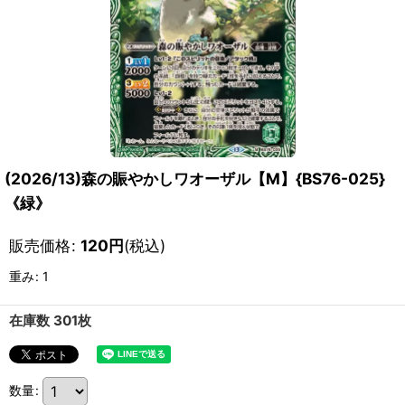
(2026/13)森の賑やかしワオーザル【M】{BS76-025}
《緑》
販売価格
:
120
円
(税込)
重み
:
1
在庫数 301枚
数量
: