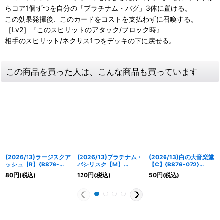
らコア1個ずつを自分の「プラチナム・バグ」3体に置ける。
この効果発揮後、このカードをコストを支払わずに召喚する。
［Lv2］『このスピリットのアタック/ブロック時』
相手のスピリット/ネクサス1つをデッキの下に戻せる。
この商品を買った人は、こんな商品も買っています
(2026/13)ラージスクア
(2026/13)プラチナム・
(2026/13)白の大音楽堂
ッシュ【R】{BS76-
バシリスク【M】
【C】{BS76-072}
086}《白》
{BS76-035}《白》
《白》
80
円
(税込)
120
円
(税込)
50
円
(税込)