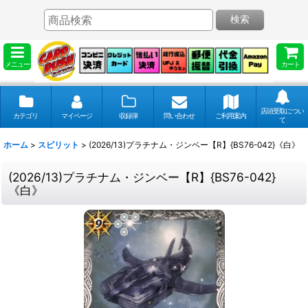
検索
メニュー
カート
店頭受取につい
カテゴリ
マイページ
収録弾
問い合わせ
ご利用案内
て
ホーム
>
スピリット
>
(2026/13)プラチナム・ジンベー【R】{BS76-042}《白》
(2026/13)プラチナム・ジンベー【R】{BS76-042}
《白》