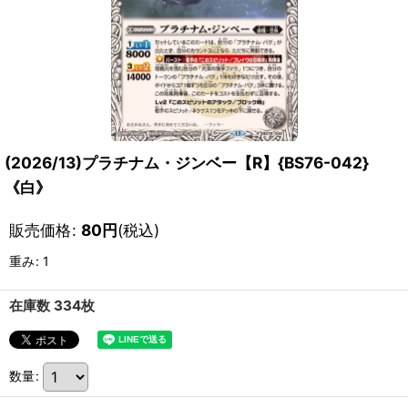
(2026/13)プラチナム・ジンベー【R】{BS76-042}
《白》
販売価格
:
80
円
(税込)
重み
:
1
在庫数 334枚
数量
: