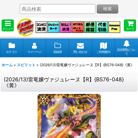
検索
メニュー
カート
店頭受取につい
カテゴリ
マイページ
収録弾
問い合わせ
ご利用案内
て
ホーム
>
スピリット
>
(2026/13)雷竜嬢ヴァジュレーヌ【R】{BS76-048}《黄》
(2026/13)雷竜嬢ヴァジュレーヌ【R】{BS76-048}
《黄》