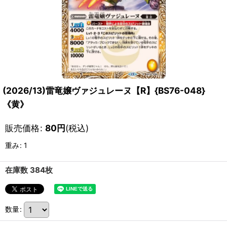
(2026/13)雷竜嬢ヴァジュレーヌ【R】{BS76-048}
《黄》
販売価格
:
80
円
(税込)
重み
:
1
在庫数 384枚
数量
: