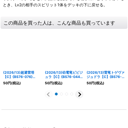
とき、Lv2の相手のスピリット1体をデッキの下に戻せる。
この商品を買った人は、こんな商品も買っています
(2026/13)超避雷塔
(2026/13)幼電竜ビビジ
(2026/13)雷竜トゲヴァ
【C】{BS76-076}
ュラ【C】{BS76-044}
ジュドラ【C】{BS76-
《黄》
《黄》
047}《黄》
50
円
(税込)
50
円
(税込)
50
円
(税込)