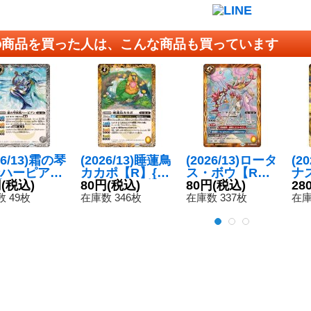
の商品を買った人は、こんな商品も買っています
26/13)霜の琴
(2026/13)睡蓮鳥
(2026/13)ロータ
(2
ハーピアン
カカポ【R】{B
ス・ボウ【R】
ナ
{BS76-03
円
(税込)
S76-046}《黄》
80円
(税込)
{BS76-064}
80円
(税込)
S7
28
《白》
《黄》
 49枚
在庫数 346枚
在庫数 337枚
在庫