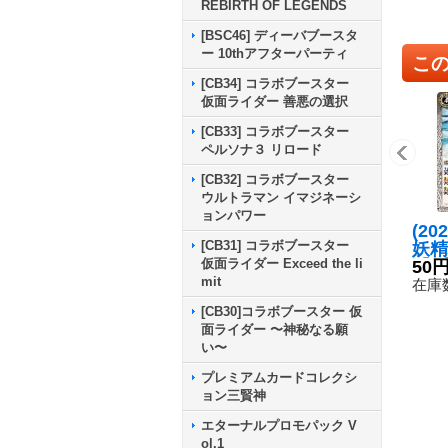
REBIRTH OF LEGENDS
[BSC46] ディーバブースタ
ー 10thアフターパーティ
こ
[CB34] コラボブースター
仮面ライダー 善悪の選択
[CB33] コラボブースター
ペルソナ３ リロード
[CB32] コラボブースター
ウルトラマン イマジネーシ
ョンパワー
(20
[CB31] コラボブースター
妖精
仮面ライダー Exceed the li
【C】
50
mit
6}
在庫数
[CB30]コラボブースター 仮
面ライダー 〜神秘なる願
い〜
プレミアムカードコレクシ
ョン三賢神
エターナルプロモパック V
ol.1