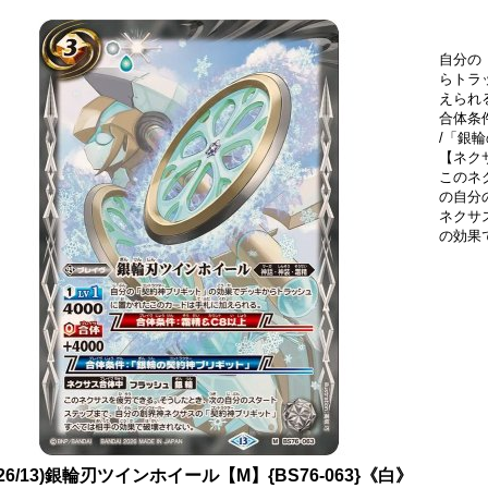
自分の
らトラ
えられ
合体条
/「銀
【ネク
このネ
の自分
ネクサ
の効果
026/13)銀輪刃ツインホイール【M】{BS76-063}《白》