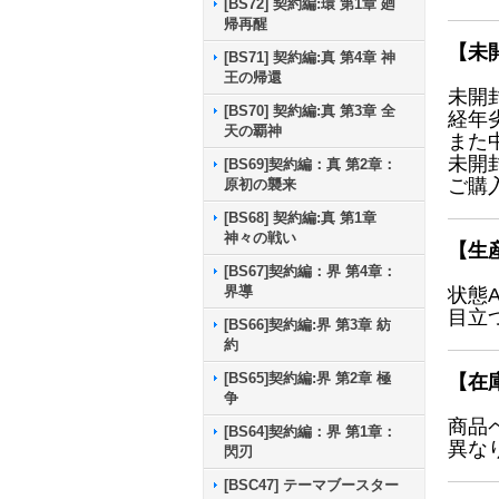
[BS72] 契約編:環 第1章 廻
帰再醒
【未
[BS71] 契約編:真 第4章 神
王の帰還
未開
[BS70] 契約編:真 第3章 全
経年
天の覇神
また
未開
[BS69]契約編：真 第2章：
ご購
原初の襲来
[BS68] 契約編:真 第1章
神々の戦い
【生
[BS67]契約編：界 第4章：
界導
状態
目立
[BS66]契約編:界 第3章 紡
約
[BS65]契約編:界 第2章 極
【在
争
商品
[BS64]契約編：界 第1章：
異な
閃刃
[BSC47] テーマブースター