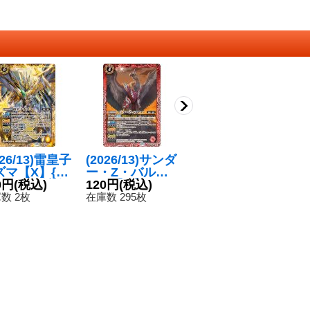
026/13)雷皇子
(2026/13)サンダ
(2026/13)魔導冥
(
ズマ【X】{B
ー・Z・バルチ
神帝ネオ・ダー
ン
6-X11}《黄》
0円
(税込)
ャー【M】{BS7
120円
(税込)
ク・クリュメノ
280円
(税込)
【
1
6-005}《赤》
ス【CP】{BS76
2
数 2枚
在庫数 295枚
在庫数 16枚
在
-CP02}《紫》