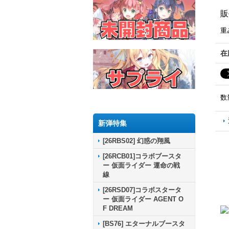
販
重
在
数
新弾特集
[26RBS02] 幻惑の翔風
[26RCB01]コラボブースタ
ー 仮面ライダー 運命の戦
線
[26RSD07]コラボスタータ
ー 仮面ライダー AGENT O
F DREAM
[BS76] エターナルブースタ