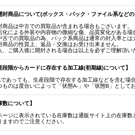
開封商品について(ボックス・パック・ファイル系などの
封商品は中古での買取品が含まれる場合もございます。
劣化による外装や内容物の微細な傷、品質変化がある場
中古での買取品の為、パック系商品は通常の封入率とは
封商品の性質上、返品・交換はお受け出来ません。
入、ご購入後に開封される場合は以上を必ずご理解頂い
産段階からカードに存在する加工線(初期線)について】
Aであっても、生産段階で存在する加工線などを含む場
つものは度合いによって「状態A-」や「状態B」として
庫数について】
ページに表示されている在庫数は通販サイト上の在庫数
りますのでご注意ください。