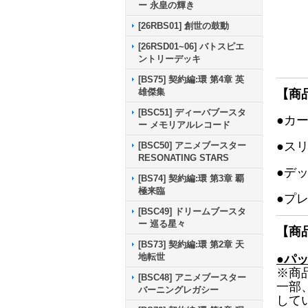
ー 永皇の輝き
[26RBS01] 創世の鼓動
[26RSD01~06] バトスピエ
ントリーデッキ
[BS75] 契約編:環 第4章 英
雄傑集
【商
[BSC51] ディーバブースタ
●カ
ー メモリアルレコード
●ス
[BSC50] アニメブースター
RESONATING STARS
●デ
[BS74] 契約編:環 第3章 覇
極来臨
●プ
[BSC49] ドリームブースタ
ー 巡る星々
【商
[BS73] 契約編:環 第2章 天
地転世
●パ
※商
[BSC48] アニメブースター
一部
バーニングレガシー
して