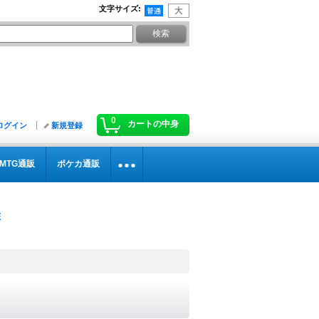
文字サイズ
:
0
カートの中身
ログイン
新規登録
MTG通販
ポケカ通販