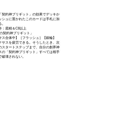
「契約神ブリギット」の効果でデッキか
ッシュに置かれたこのカードは手札に加
る。
件：霜精＆C8以上
輪の契約神ブリギット」
サス合体中】［フラッシュ］【銀輪】
クサスを疲労できる。そうしたとき、次
のスタートステップまで、自分の創界神
スの「契約神ブリギット」すべては相手
で破壊されない。