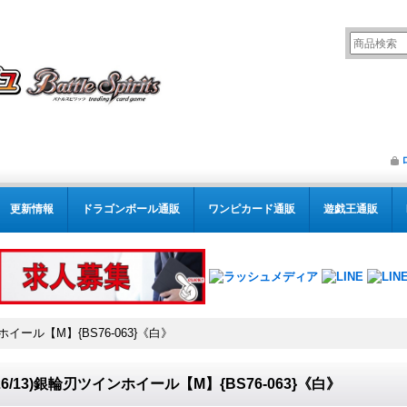
更新情報
ドラゴンボール通販
ワンピカード通販
遊戯王通販
ンホイール【M】{BS76-063}《白》
026/13)銀輪刃ツインホイール【M】{BS76-063}《白》