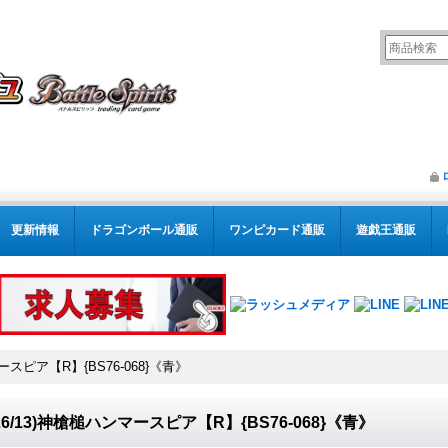
更新情報
ドラゴンボール通販
ワンピカード通販
遊戯王通販
マースピア【R】{BS76-068}《青》
026/13)神槍槌ハンマースピア【R】{BS76-068}《青》