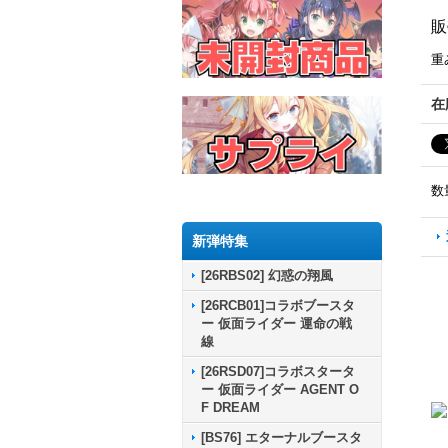
販
重
在
数
新弾特集
[26RBS02] 幻惑の翔風
[26RCB01]コラボブースタ
ー 仮面ライダー 運命の戦
線
[26RSD07]コラボスタータ
ー 仮面ライダー AGENT O
F DREAM
[BS76] エターナルブースタ