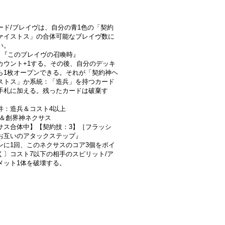
ード/ブレイヴは、自分の青1色の「契約
ァイストス」の合体可能なブレイヴ数に
い。
1］『このブレイヴの召喚時』
カウント+1する。その後、自分のデッキ
ら1枚オープンできる。それが「契約神ヘ
ストス」か系統：「造兵」を持つカード
手札に加える。残ったカードは破棄す
件：造兵＆コスト4以上
ン＆創界神ネクサス
サス合体中】【契約技：3】［フラッシ
お互いのアタックステップ』
ンに1回、このネクサスのコア3個をボイ
く〕コスト7以下の相手のスピリット/ア
メット1体を破壊する。