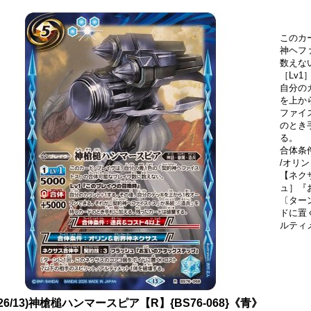
このカ
神ヘフ
数えな
［Lv
自分の
を上か
ファイ
のとき
る。
合体条
/オリ
【ネク
ュ］『
〔ター
ドに置
ルティ
026/13)神槍槌ハンマースピア【R】{BS76-068}《青》