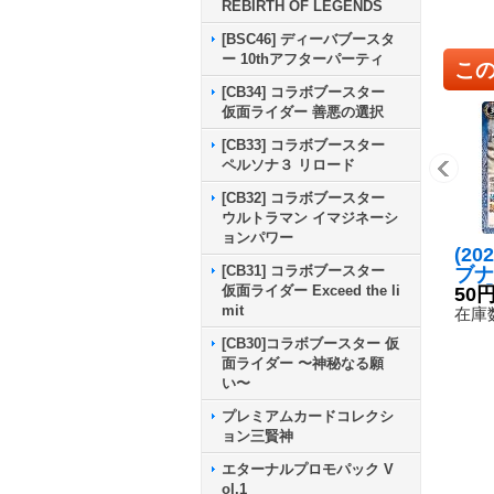
REBIRTH OF LEGENDS
[BSC46] ディーバブースタ
ー 10thアフターパーティ
こ
[CB34] コラボブースター
仮面ライダー 善悪の選択
[CB33] コラボブースター
ペルソナ３ リロード
[CB32] コラボブースター
ウルトラマン イマジネーシ
ョンパワー
(20
[CB31] コラボブースター
ブナ
仮面ライダー Exceed the li
ム【
50
mit
05
在庫数
[CB30]コラボブースター 仮
面ライダー 〜神秘なる願
い〜
プレミアムカードコレクシ
ョン三賢神
エターナルプロモパック V
ol.1