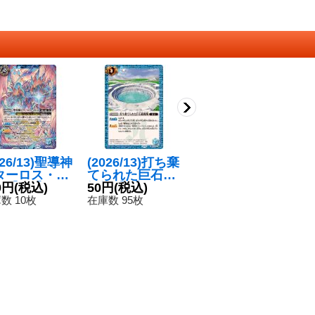
026/13)聖導神
(2026/13)打ち棄
〔状態A-〕(202
(
ターロス・ゴ
てられた巨石採
6/13)聖導神兵タ
ン
ム【CP】{BS
0円
(税込)
掘場【C】{BS7
50円
(税込)
ーロス・ゴレム
550円
(税込)
ゴ
5
-CP06}《青》
6-077}《青》
【CP】{BS76-C
S
数 10枚
在庫数 95枚
在庫数 2枚
在
P06}《青》