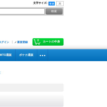
文字サイズ
:
0
カートの中身
ログイン
新規登録
MTG通販
ポケカ通販