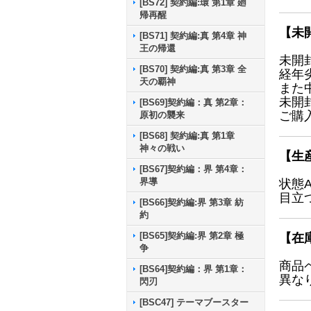
[BS72] 契約編:環 第1章 廻
帰再醒
【未
[BS71] 契約編:真 第4章 神
王の帰還
未開
[BS70] 契約編:真 第3章 全
経年
天の覇神
また
未開
[BS69]契約編：真 第2章：
ご購
原初の襲来
[BS68] 契約編:真 第1章
神々の戦い
【生
[BS67]契約編：界 第4章：
界導
状態
目立
[BS66]契約編:界 第3章 紡
約
[BS65]契約編:界 第2章 極
【在
争
商品
[BS64]契約編：界 第1章：
異な
閃刃
[BSC47] テーマブースター