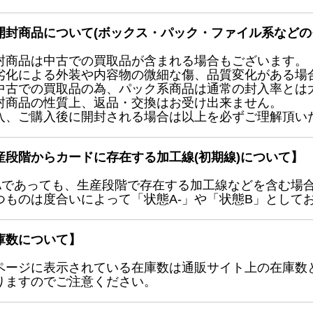
開封商品について(ボックス・パック・ファイル系などの
封商品は中古での買取品が含まれる場合もございます。
劣化による外装や内容物の微細な傷、品質変化がある場
中古での買取品の為、パック系商品は通常の封入率とは
封商品の性質上、返品・交換はお受け出来ません。
入、ご購入後に開封される場合は以上を必ずご理解頂い
産段階からカードに存在する加工線(初期線)について】
Aであっても、生産段階で存在する加工線などを含む場
つものは度合いによって「状態A-」や「状態B」として
庫数について】
ページに表示されている在庫数は通販サイト上の在庫数
りますのでご注意ください。