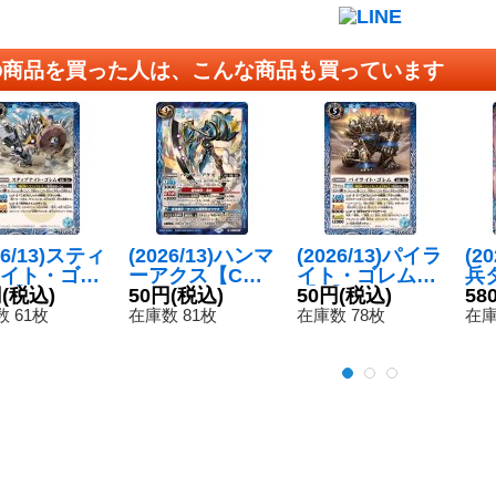
の商品を買った人は、こんな商品も買っています
26/13)スティ
(2026/13)ハンマ
(2026/13)パイラ
(2
イト・ゴレ
ーアクス【C】
イト・ゴレム
兵
C】{BS76-
円
(税込)
{BS76-067}
50円
(税込)
【C】{BS76-05
50円
(税込)
レ
58
1}《青》
《青》
5}《青》
76
 61枚
在庫数 81枚
在庫数 78枚
在庫