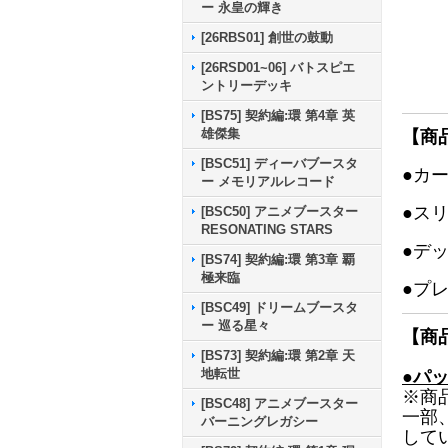
ー 永皇の輝き
[26RBS01] 創世の鼓動
[26RSD01~06] バトスピエ
ントリーデッキ
[BS75] 契約編:環 第4章 英
雄傑集
【商
[BSC51] ディーバブースタ
●カ
ー メモリアルレコード
●ス
[BSC50] アニメブースター
RESONATING STARS
●デ
[BS74] 契約編:環 第3章 覇
極来臨
●プ
[BSC49] ドリームブースタ
ー 巡る星々
【商
[BS73] 契約編:環 第2章 天
地転世
●パ
※商
[BSC48] アニメブースター
一部
バーニングレガシー
して