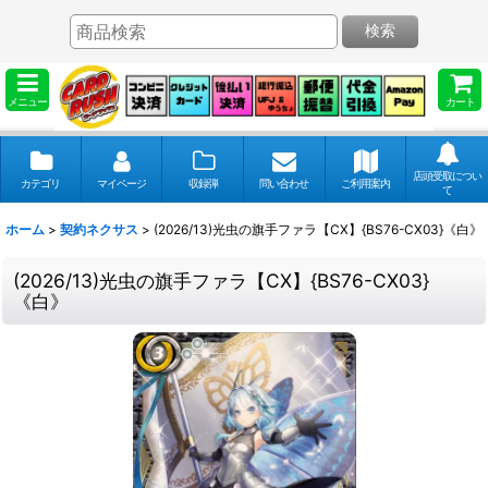
検索
メニュー
カート
店頭受取につい
カテゴリ
マイページ
収録弾
問い合わせ
ご利用案内
て
ホーム
>
契約ネクサス
>
(2026/13)光虫の旗手ファラ【CX】{BS76-CX03}《白》
(2026/13)光虫の旗手ファラ【CX】{BS76-CX03}
《白》