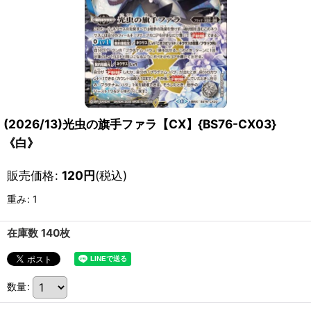
(2026/13)光虫の旗手ファラ【CX】{BS76-CX03}
《白》
販売価格
:
120
円
(税込)
重み
:
1
在庫数 140枚
数量
: