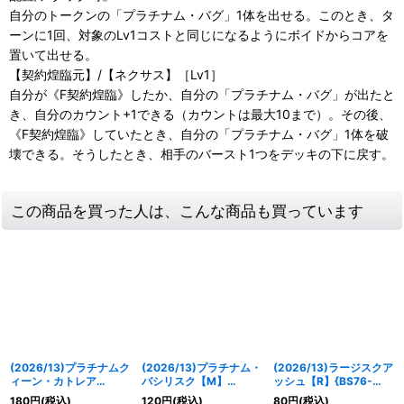
自分のトークンの「プラチナム・バグ」1体を出せる。このとき、タ
ーンに1回、対象のLv1コストと同じになるようにボイドからコアを
置いて出せる。
【契約煌臨元】/【ネクサス】［Lv1］
自分が《F契約煌臨》したか、自分の「プラチナム・バグ」が出たと
き、自分のカウント+1できる（カウントは最大10まで）。その後、
《F契約煌臨》していたとき、自分の「プラチナム・バグ」1体を破
壊できる。そうしたとき、相手のバースト1つをデッキの下に戻す。
この商品を買った人は、こんな商品も買っています
(2026/13)プラチナムク
(2026/13)プラチナム・
(2026/13)ラージスクア
ィーン・カトレア
バシリスク【M】
ッシュ【R】{BS76-
【AX】{BS76-AX03}
{BS76-035}《白》
086}《白》
180
円
(税込)
120
円
(税込)
80
円
(税込)