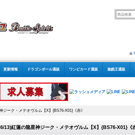
更新情報
ドラゴンボール通販
ワンピカード通販
遊戯王通販
龍星神ジーク・メテオヴルム【X】{BS76-X01}《赤》
026/13)紅蓮の龍星神ジーク・メテオヴルム【X】{BS76-X01}《