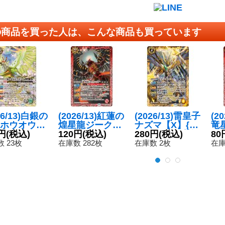
の商品を買った人は、こんな商品も買っています
26/13)白銀の
(2026/13)紅蓮の
(2026/13)雷皇子
(2
ホウオウガ
煌星龍ジークヴ
ナズマ【X】{B
竜
{BS76-X0
円
(税込)
ルム・アルター
120円
(税込)
S76-X11}《黄》
280円
(税込)
ー【
80
《白》
【M】{BS76-00
00
 23枚
在庫数 282枚
在庫数 2枚
在庫
7}《赤》