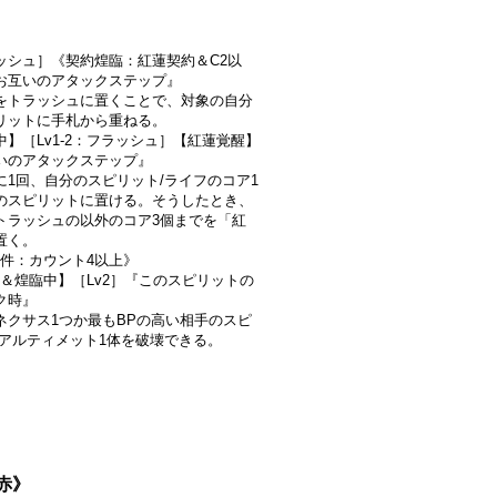
ッシュ］《契約煌臨：紅蓮契約＆C2以
お互いのアタックステップ』
をトラッシュに置くことで、対象の自分
リットに手札から重ねる。
中】［Lv1-2：フラッシュ］【紅蓮覚醒】
いのアタックステップ』
に1回、自分のスピリット/ライフのコア1
のスピリットに置ける。そうしたとき、
トラッシュの以外のコア3個までを「紅
置く。
条件：カウント4以上》
中＆煌臨中】［Lv2］『このスピリットの
ク時』
ネクサス1つか最もBPの高い相手のスピ
/アルティメット1体を破壊できる。
《赤》