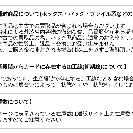
開封商品について(ボックス・パック・ファイル系などの
封商品は中古での買取品が含まれる場合もございます。
劣化による外装や内容物の微細な傷、品質変化がある場
中古での買取品の為、パック系商品は通常の封入率とは
封商品の性質上、返品・交換はお受け出来ません。
入、ご購入後に開封される場合は以上を必ずご理解頂い
産段階からカードに存在する加工線(初期線)について】
Aであっても、生産段階で存在する加工線などを含む場
つものは度合いによって「状態A-」や「状態B」として
庫数について】
ページに表示されている在庫数は通販サイト上の在庫数
りますのでご注意ください。