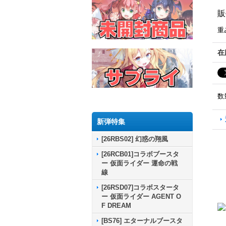
販
重
在
数
新弾特集
[26RBS02] 幻惑の翔風
[26RCB01]コラボブースタ
ー 仮面ライダー 運命の戦
線
[26RSD07]コラボスタータ
ー 仮面ライダー AGENT O
F DREAM
[BS76] エターナルブースタ