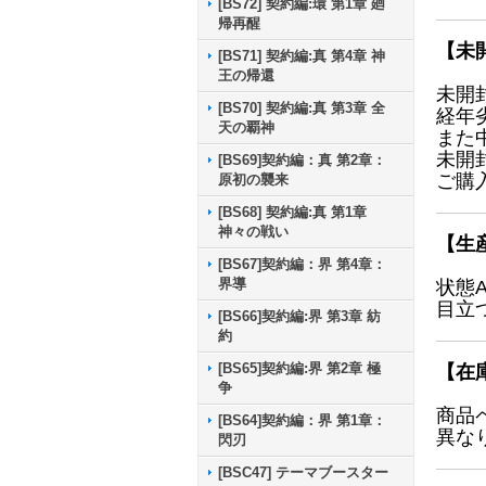
[BS72] 契約編:環 第1章 廻
帰再醒
【未
[BS71] 契約編:真 第4章 神
王の帰還
未開
[BS70] 契約編:真 第3章 全
経年
天の覇神
また
未開
[BS69]契約編：真 第2章：
ご購
原初の襲来
[BS68] 契約編:真 第1章
神々の戦い
【生
[BS67]契約編：界 第4章：
界導
状態
目立
[BS66]契約編:界 第3章 紡
約
[BS65]契約編:界 第2章 極
【在
争
商品
[BS64]契約編：界 第1章：
異な
閃刃
[BSC47] テーマブースター