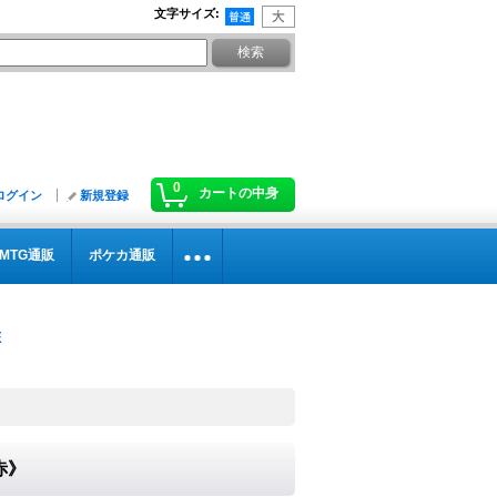
文字サイズ
:
0
カートの中身
ログイン
新規登録
MTG通販
ポケカ通販
赤》