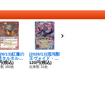
026/13)紅蓮の
(2026/13)混沌獣
(2026/13)紅蓮の
(
星タルタルガ
王ヴォイド・ル
ハウリングエフ
二
R】{BS76-
円
(税込)
ガス【X】{BS7
120円
(税込)
ェクト【C】{B
50円
(税込)
ー
1
3}《赤》
6-X13}《青》
S76-079}《赤》
-
数 360枚
在庫数 31枚
在庫数 317枚
在