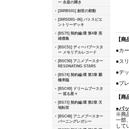
ー 永皇の輝き
[26RBS01] 創世の鼓動
[26RSD01~06] バトスピエ
ントリーデッキ
[BS75] 契約編:環 第4章 英
雄傑集
【商
[BSC51] ディーバブースタ
●カ
ー メモリアルレコード
●ス
[BSC50] アニメブースター
RESONATING STARS
●デ
[BS74] 契約編:環 第3章 覇
極来臨
●プ
[BSC49] ドリームブースタ
ー 巡る星々
【商
[BS73] 契約編:環 第2章 天
地転世
●パ
※商
[BSC48] アニメブースター
一部
バーニングレガシー
して