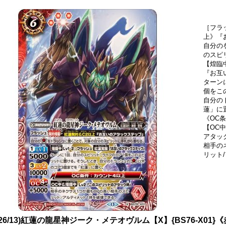
［フラ
上》『
自分の
のスピ
【煌臨
『お互
ターン
個をこ
自分の
蓮」に
《OC
【OC
アタッ
相手の
リット
026/13)紅蓮の龍星神ジーク・メテオヴルム【X】{BS76-X01}