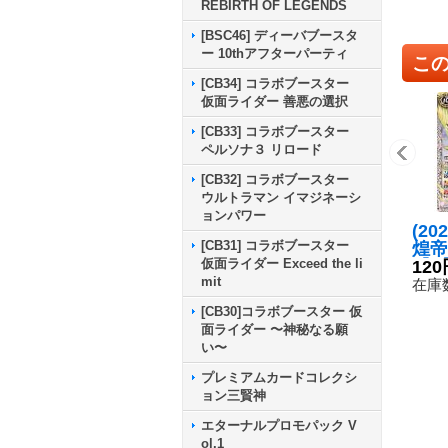
REBIRTH OF LEGENDS
[BSC46] ディーバブースタ
ー 10thアフターパーティ
こ
[CB34] コラボブースター
仮面ライダー 善悪の選択
[CB33] コラボブースター
ペルソナ３ リロード
[CB32] コラボブースター
ウルトラマン イマジネーシ
ョンパワー
(20
[CB31] コラボブースター
煌帝
仮面ライダー Exceed the li
【X】
120
mit
9}
在庫数
[CB30]コラボブースター 仮
面ライダー 〜神秘なる願
い〜
プレミアムカードコレクシ
ョン三賢神
エターナルプロモパック V
ol.1