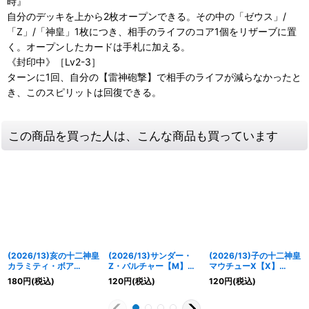
時』
自分のデッキを上から2枚オープンできる。その中の「ゼウス」/
「Z」/「神皇」1枚につき、相手のライフのコア1個をリザーブに置
く。オープンしたカードは手札に加える。
《封印中》［Lv2-3］
ターンに1回、自分の【雷神砲撃】で相手のライフが減らなかったと
き、このスピリットは回復できる。
この商品を買った人は、こんな商品も買っています
(2026/13)亥の十二神皇
(2026/13)サンダー・
(2026/13)子の十二神皇
カラミティ・ボア
Z・バルチャー【M】
マウチューX【X】
X【X】{BS76-X12}
{BS76-005}《赤》
{BS76-X10}《黄》
180
円
(税込)
120
円
(税込)
120
円
(税込)
《青》