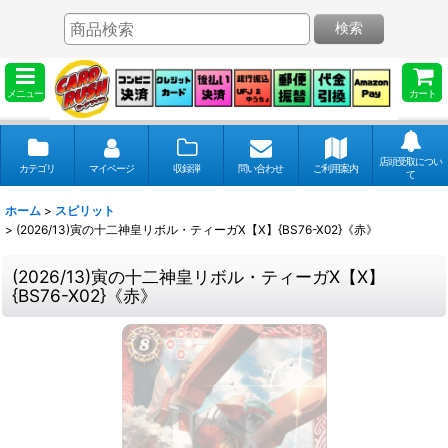
検索
メニュー
カート
店頭受取につい
カテゴリ
マイページ
収録弾
問い合わせ
ご利用案内
て
ホーム
>
スピリット
>
(2026/13)寅の十二神皇リボル・ティーガX【X】{BS76-X02}《赤》
(2026/13)寅の十二神皇リボル・ティーガX【X】
{BS76-X02}《赤》