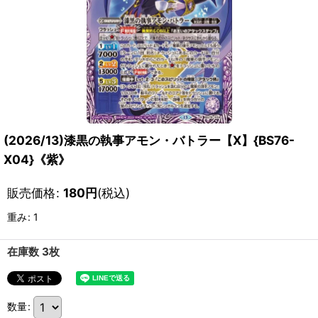
(2026/13)漆黒の執事アモン・バトラー【X】{BS76-
X04}《紫》
販売価格
:
180
円
(税込)
重み
:
1
在庫数 3枚
数量
: