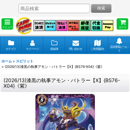
検索
メニュー
カート
店頭受取につい
カテゴリ
マイページ
収録弾
問い合わせ
ご利用案内
て
ホーム
>
スピリット
>
(2026/13)漆黒の執事アモン・バトラー【X】{BS76-X04}《紫》
(2026/13)漆黒の執事アモン・バトラー【X】{BS76-
X04}《紫》