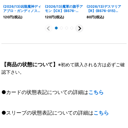
(2026/13)凶龍魔神ディ
(2026/13)魔軍の旗手ア
(2026/13)デスマリア
アブロ・ガンディノス
モン【CX】{BS76-
【R】{BS76-015}
【AX】{BS76-AX01}
CX01}《紫》
《紫》
120
円
(税込)
120
円
(税込)
80
円
(税込)
《紫》
【商品の状態について】
※初めて購入される方は必ずご確
認下さい。
●カードの状態表記についての詳細は
こちら
●スリーブの状態表記についての詳細は
こちら