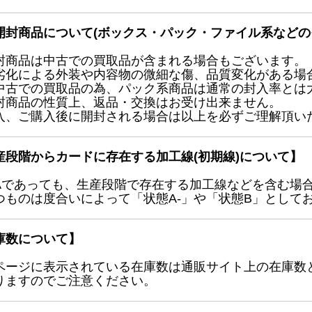
開封商品について(ボックス・パック・ファイル系などの
封商品は中古での買取品が含まれる場合もございます。
劣化による外装や内容物の微細な傷、品質変化がある場
中古での買取品の為、パック系商品は通常の封入率とは
封商品の性質上、返品・交換はお受け出来ません。
入、ご購入後に開封される場合は以上を必ずご理解頂い
産段階からカードに存在する加工線(初期線)について】
Aであっても、生産段階で存在する加工線などを含む場
つものは度合いによって「状態A-」や「状態B」として
庫数について】
ページに表示されている在庫数は通販サイト上の在庫数
りますのでご注意ください。