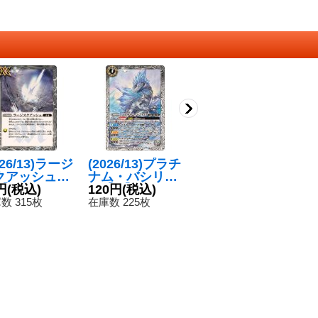
026/13)ラージ
(2026/13)プラチ
(2026/13)プラチ
(
クアッシュ
ナム・バシリス
ナム・バグ
ビ
】{BS76-08
円
(税込)
ク【M】{BS76-
120円
(税込)
【C】{BS76-T0
280円
(税込)
【
4
}《白》
035}《白》
01}《白》
5
数 315枚
在庫数 225枚
在庫数 605枚
在