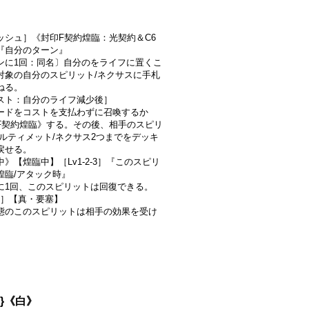
ッシュ］《封印F契約煌臨：光契約＆C6
『自分のターン』
ンに1回：同名〕自分のをライフに置くこ
対象の自分のスピリット/ネクサスに手札
ねる。
スト：自分のライフ減少後］
ードをコストを支払わずに召喚するか
F契約煌臨》する。その後、相手のスピリ
アルティメット/ネクサス2つまでをデッキ
戻せる。
》【煌臨中】［Lv1-2-3］『このスピリ
煌臨/アタック時』
に1回、このスピリットは回復できる。
-3］【真・要塞】
態のこのスピリットは相手の効果を受け
8}《白》