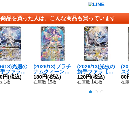
の商品を買った人は、こんな商品も買っています
26/13)光翅の
(2026/13)プラチ
(2026/13)光虫の
(2
手ファラ・
ナムクィーン・
旗手ファラ【C
ス
ス【X】{B
80円
(税込)
カトレア【A
180円
(税込)
X】{BS76-CX0
120円
(税込)
【R
80
-X07}《白》
X】{BS76-AX0
3}《白》
6
 1枚
在庫数 15枚
在庫数 141枚
在庫
3}《白》