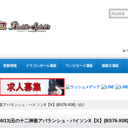
更新情報
ドラゴンボール通販
ワンピカード通販
遊戯王通販
二神皇アバランシュ・バイソンX【X】{BS76-X08}《白》
026/13)丑の十二神皇アバランシュ・バイソンX【X】{BS76-X0