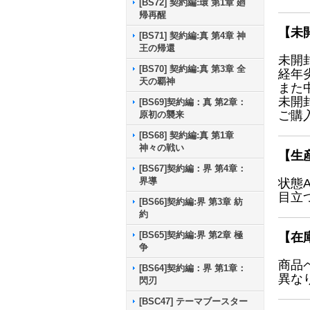
[BS72] 契約編:環 第1章 廻
帰再醒
【未
[BS71] 契約編:真 第4章 神
王の帰還
未開
[BS70] 契約編:真 第3章 全
経年
天の覇神
また
未開
[BS69]契約編：真 第2章：
ご購
原初の襲来
[BS68] 契約編:真 第1章
神々の戦い
【生
[BS67]契約編：界 第4章：
界導
状態
目立
[BS66]契約編:界 第3章 紡
約
[BS65]契約編:界 第2章 極
【在
争
商品
[BS64]契約編：界 第1章：
異な
閃刃
[BSC47] テーマブースター