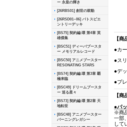
ー 永皇の輝き
[26RBS01] 創世の鼓動
[26RSD01~06] バトスピエ
ントリーデッキ
[BS75] 契約編:環 第4章 英
雄傑集
【商
[BSC51] ディーバブースタ
●カ
ー メモリアルレコード
●ス
[BSC50] アニメブースター
RESONATING STARS
●デ
[BS74] 契約編:環 第3章 覇
極来臨
●プ
[BSC49] ドリームブースタ
ー 巡る星々
【商
[BS73] 契約編:環 第2章 天
地転世
●パ
※商
[BSC48] アニメブースター
一部
バーニングレガシー
して