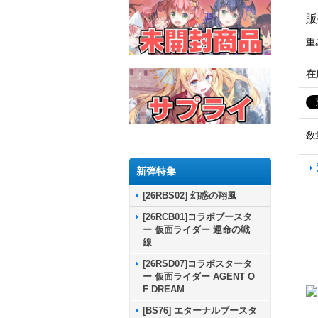
販
重
在
数
新弾特集
[26RBS02] 幻惑の翔風
[26RCB01]コラボブースタ
ー 仮面ライダー 運命の戦
線
[26RSD07]コラボスタータ
ー 仮面ライダー AGENT O
F DREAM
[BS76] エターナルブースタ