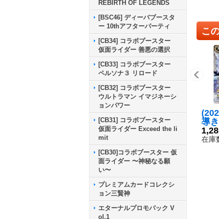
REBIRTH OF LEGENDS
[BSC46] ディーバブースタ
ー 10thアフターパーティ
こ
[CB34] コラボブースター
仮面ライダー 善悪の選択
[CB33] コラボブースター
ペルソナ３ リロード
[CB32] コラボブースター
ウルトラマン イマジネーシ
ョンパワー
(20
[CB31] コラボブースター
導き
仮面ライダー Exceed the li
ルク
1,2
mit
S76
在庫数
[CB30]コラボブースター 仮
面ライダー 〜神秘なる願
い〜
プレミアムカードコレクシ
ョン三賢神
エターナルプロモパック V
ol.1