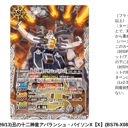
［フラ
以上》
〔ター
とで、
から重
［バー
このカ
《封印
ット/
の下に
《封印中
ットの
ターン
［Lv2
回復状
ない。
026/13)丑の十二神皇アバランシュ・バイソンX【X】{BS76-X0