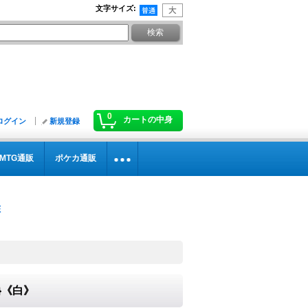
文字サイズ
:
0
カートの中身
ログイン
新規登録
MTG通販
ポケカ通販
8}《白》