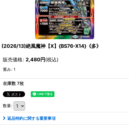
(2026/13)絶風魔神【X】{BS76-X14}《多》
販売価格
:
2,480
円
(税込)
重み
:
1
在庫数 7枚
数量
:
返品特約に関する重要事項