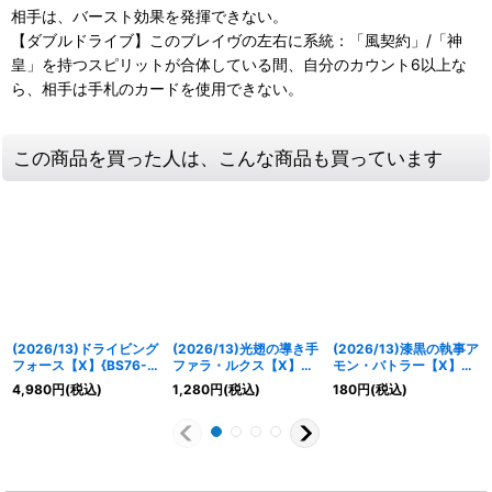
相手は、バースト効果を発揮できない。
【ダブルドライブ】このブレイヴの左右に系統：「風契約」/「神
皇」を持つスピリットが合体している間、自分のカウント6以上な
ら、相手は手札のカードを使用できない。
この商品を買った人は、こんな商品も買っています
(2026/13)ドライビング
(2026/13)光翅の導き手
(2026/13)漆黒の執事ア
フォース【X】{BS76-
ファラ・ルクス【X】
モン・バトラー【X】
X15}《多》
{BS76-X07}《白》
{BS76-X04}《紫》
4,980
円
(税込)
1,280
円
(税込)
180
円
(税込)