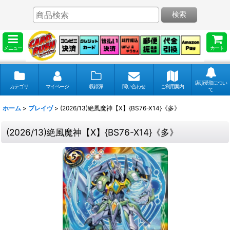
検索
メニュー
カート
店頭受取につい
カテゴリ
マイページ
収録弾
問い合わせ
ご利用案内
て
ホーム
>
ブレイヴ
>
(2026/13)絶風魔神【X】{BS76-X14}《多》
(2026/13)絶風魔神【X】{BS76-X14}《多》