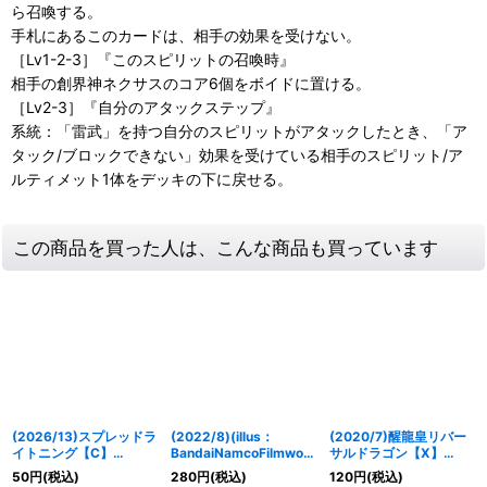
ら召喚する。
手札にあるこのカードは、相手の効果を受けない。
［Lv1-2-3］『このスピリットの召喚時』
相手の創界神ネクサスのコア6個をボイドに置ける。
［Lv2-3］『自分のアタックステップ』
系統：「雷武」を持つ自分のスピリットがアタックしたとき、「ア
タック/ブロックできない」効果を受けている相手のスピリット/ア
ルティメット1体をデッキの下に戻せる。
この商品を買った人は、こんな商品も買っています
(2026/13)スプレッドラ
(2022/8)(illus：
(2020/7)醒龍皇リバー
イトニング【C】
BandaiNamcoFilmwork
サルドラゴン【X】
{BS76-088}《黄》
s)冥騎皇ドラゴニック・
{BS52-X01}《赤》
50
円
(税込)
280
円
(税込)
120
円
(税込)
アーサー/翼神機グラ