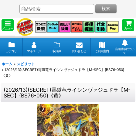
検索
メニュー
カート
店頭受取につい
カテゴリ
マイページ
収録弾
問い合わせ
ご利用案内
て
ホーム
>
スピリット
>
(2026/13)(SECRET)電磁竜ライシンヴァジュドラ【M-SEC】{BS76-050}
《黄》
(2026/13)(SECRET)電磁竜ライシンヴァジュドラ【M-
SEC】{BS76-050}《黄》