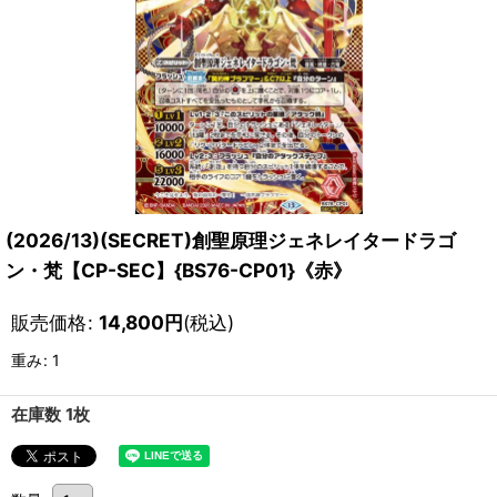
(2026/13)(SECRET)創聖原理ジェネレイタードラゴ
ン・梵【CP-SEC】{BS76-CP01}《赤》
販売価格
:
14,800
円
(税込)
重み
:
1
在庫数 1枚