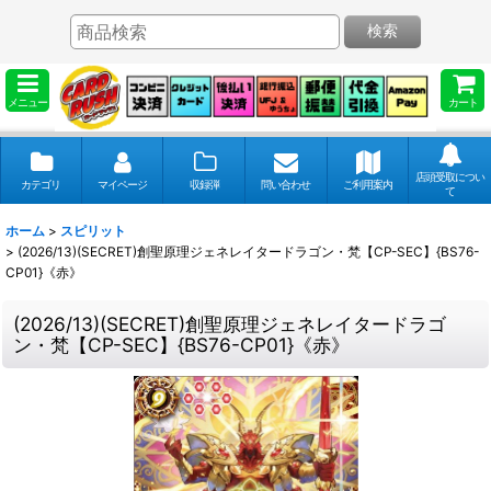
検索
メニュー
カート
店頭受取につい
カテゴリ
マイページ
収録弾
問い合わせ
ご利用案内
て
ホーム
>
スピリット
>
(2026/13)(SECRET)創聖原理ジェネレイタードラゴン・梵【CP-SEC】{BS76-
CP01}《赤》
(2026/13)(SECRET)創聖原理ジェネレイタードラゴ
ン・梵【CP-SEC】{BS76-CP01}《赤》