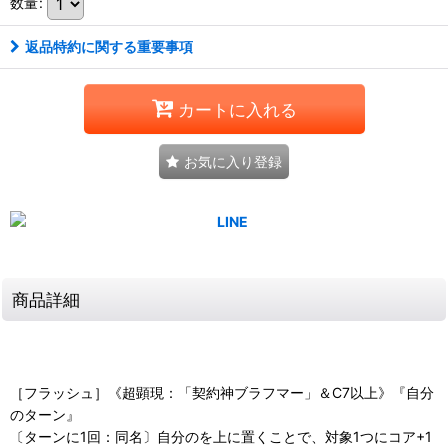
数量
:
返品特約に関する重要事項
カートに入れる
お気に入り登録
商品詳細
［フラッシュ］《超顕現：「契約神ブラフマー」＆C7以上》『自分
のターン』
〔ターンに1回：同名〕自分のを上に置くことで、対象1つにコア+1