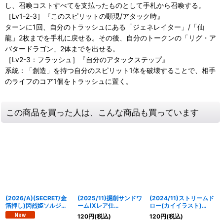
し、召喚コストすべてを支払ったものとして手札から召喚する。
［Lv1-2-3］『このスピリットの顕現/アタック時』
ターンに1回、自分のトラッシュにある「ジェネレイター」/「仙
龍」2枚までを手札に戻せる。その後、自分のトークンの「リグ・ア
バタードラゴン」2体までを出せる。
［Lv2-3：フラッシュ］『自分のアタックステップ』
系統：「創造」を持つ自分のスピリット1体を破壊することで、相手
のライフのコア1個をトラッシュに置く。
この商品を買った人は、こんな商品も買っています
(2026/A)(SECRET/金
(2025/11)掘削サンドワ
(2024/11)ストリームド
箔押し)閃烈姫ソルジュ
ーム(Xレア仕
ロー(カイイラスト)
レト【X-SEC】
様/LM2025収録)【C】
【-】{BS60-096}
120
円
(税込)
120
円
(税込)
{26RBS02-X14}《黄》
{BS71-033}《緑》
《青》