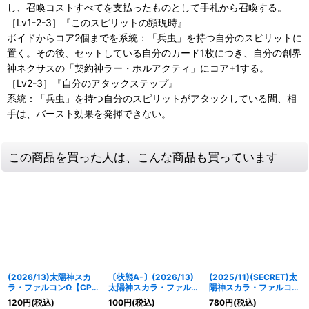
し、召喚コストすべてを支払ったものとして手札から召喚する。
［Lv1-2-3］『このスピリットの顕現時』
ボイドからコア2個までを系統：「兵虫」を持つ自分のスピリットに
置く。その後、セットしている自分のカード1枚につき、自分の創界
神ネクサスの「契約神ラー・ホルアクティ」にコア+1する。
［Lv2-3］『自分のアタックステップ』
系統：「兵虫」を持つ自分のスピリットがアタックしている間、相
手は、バースト効果を発揮できない。
この商品を買った人は、こんな商品も買っています
(2026/13)太陽神スカ
〔状態A-〕(2026/13)
(2025/11)(SECRET)太
ラ・ファルコンΩ【CP】
太陽神スカラ・ファルコ
陽神スカラ・ファルコン
{BS76-CP03}《緑》
ンΩ【CP】{BS76-
【X-SEC】{BS71-X04}
120
円
(税込)
100
円
(税込)
780
円
(税込)
CP03}《緑》
《緑》