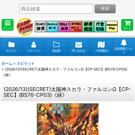
検索
メニュー
カート
店頭受取につい
カテゴリ
マイページ
収録弾
問い合わせ
ご利用案内
て
ホーム
>
スピリット
>
(2026/13)(SECRET)太陽神スカラ・ファルコンΩ【CP-SEC】{BS76-CP03}
《緑》
(2026/13)(SECRET)太陽神スカラ・ファルコンΩ【CP-
SEC】{BS76-CP03}《緑》