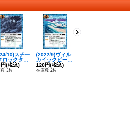
024/10)スチー
(2022/9)ヴィル
〔状態B〕(202
(
クロックタワ
カイックビーチ
0/6)深淵の巨剣
ー
Xレア仕様/L
0円
(税込)
(Xレア仕様)
120円
(税込)
アビス・アポカ
180円
(税込)
様
1
024収録)
【C】{BS60-08
リプス【R】{B
0
数 3枚
在庫数 2枚
在庫数 1枚
在
】{BS65-07
3}《青》
S51-RV009}
}《青》
《青》