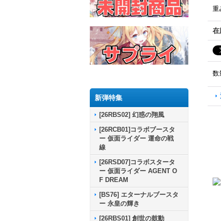
重
在
数
新弾特集
[26RBS02] 幻惑の翔風
[26RCB01]コラボブースタ
ー 仮面ライダー 運命の戦
線
[26RSD07]コラボスタータ
ー 仮面ライダー AGENT O
F DREAM
[BS76] エターナルブースタ
ー 永皇の輝き
[26RBS01] 創世の鼓動