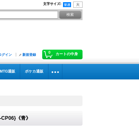
文字サイズ
:
0
カートの中身
ログイン
新規登録
MTG通販
ポケカ通販
-CP06}《青》