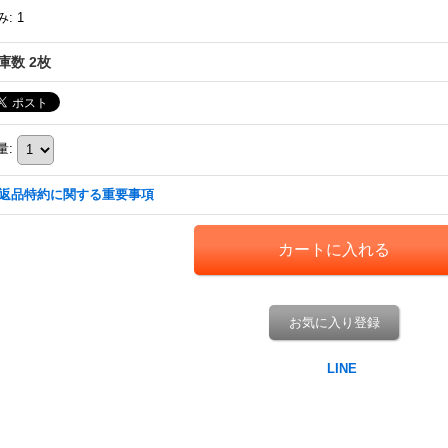
み
:
1
庫数 2枚
量
:
返品特約に関する重要事項
お気に入り登録