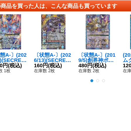
の商品を買った人は、こんな商品も買っています
態A-〕(202
〔状態A-〕(202
〔状態A-〕(201
(2
3)(SECRET)
6/13)(SECRET)
9/5)創界神ポセ
ム
神兵ターロ
80円
(税込)
神槍槌ハンマー
160円
(税込)
イドン(テキスト
480円
(税込)
ー(
12
ゴレム【C
スピア【R-SE
欄BSロゴ/BS50
M2
 1枚
在庫数 2枚
在庫数 2枚
在庫
EC】{BS76-
C】{BS76-068}
収録)【X】{BS4
【C
06}《青》
《青》
7-X09}《青》
5