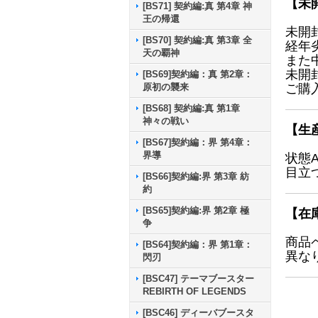
【未
[BS71] 契約編:真 第4章 神
王の帰還
未開
[BS70] 契約編:真 第3章 全
経年
天の覇神
また
未開
[BS69]契約編：真 第2章：
ご購
原初の襲来
[BS68] 契約編:真 第1章
神々の戦い
【生
[BS67]契約編：界 第4章：
界導
状態
目立
[BS66]契約編:界 第3章 紡
約
[BS65]契約編:界 第2章 極
【在
争
商品
[BS64]契約編：界 第1章：
異な
閃刃
[BSC47] テーマブースター
REBIRTH OF LEGENDS
[BSC46] ディーバブースタ