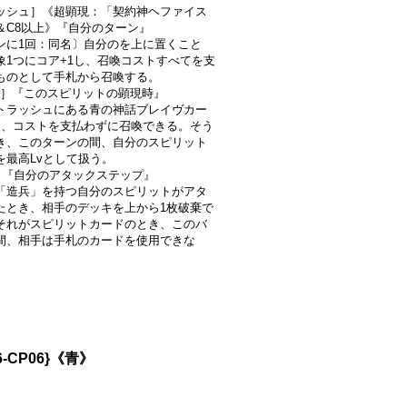
ッシュ］《超顕現：「契約神ヘファイス
＆C8以上》『自分のターン』
ンに1回：同名〕自分のを上に置くこと
象1つにコア+1し、召喚コストすべてを支
ものとして手札から召喚する。
1-2］『このスピリットの顕現時』
トラッシュにある青の神話ブレイヴカー
を、コストを支払わずに召喚できる。そう
き、このターンの間、自分のスピリット
を最高Lvとして扱う。
2］『自分のアタックステップ』
「造兵」を持つ自分のスピリットがアタ
たとき、相手のデッキを上から1枚破棄で
それがスピリットカードのとき、このバ
間、相手は手札のカードを使用できな
6-CP06}《青》