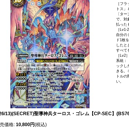
［フラ
トス」
〔ター
で、対
払った
［Lv
自分の
ド1枚
したと
すべて
［Lv
系統：
ックし
きる。
トルの
い。
026/13)(SECRET)聖導神兵ターロス・ゴレム【CP-SEC】{BS7
売価格
:
10,800円
(税込)