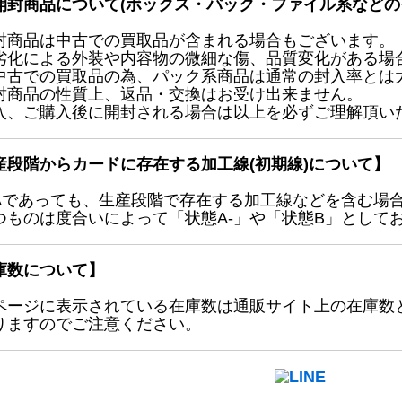
開封商品について(ボックス・パック・ファイル系などの
封商品は中古での買取品が含まれる場合もございます。
劣化による外装や内容物の微細な傷、品質変化がある場
中古での買取品の為、パック系商品は通常の封入率とは
封商品の性質上、返品・交換はお受け出来ません。
入、ご購入後に開封される場合は以上を必ずご理解頂い
産段階からカードに存在する加工線(初期線)について】
Aであっても、生産段階で存在する加工線などを含む場
つものは度合いによって「状態A-」や「状態B」として
庫数について】
ページに表示されている在庫数は通販サイト上の在庫数
りますのでご注意ください。