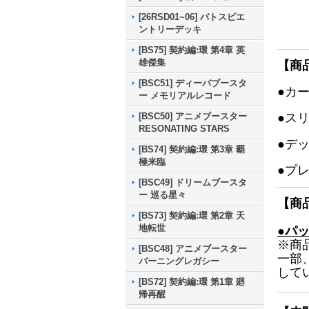
[26RSD01~06] バトスピエ
ントリーデッキ
[BS75] 契約編:環 第4章 英
雄傑集
【商
[BSC51] ディーバブースタ
●カ
ー メモリアルレコード
●ス
[BSC50] アニメブースター
RESONATING STARS
●デ
[BS74] 契約編:環 第3章 覇
極来臨
●プ
[BSC49] ドリームブースタ
ー 巡る星々
【商
[BS73] 契約編:環 第2章 天
地転世
●パ
※商
[BSC48] アニメブースター
一部
バーニングレガシー
して
[BS72] 契約編:環 第1章 廻
帰再醒