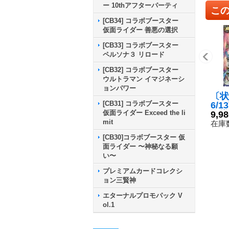
ー 10thアフターパーティ
こ
[CB34] コラボブースター
仮面ライダー 善悪の選択
[CB33] コラボブースター
ペルソナ３ リロード
[CB32] コラボブースター
ウルトラマン イマジネーシ
ョンパワー
〔状
[CB31] コラボブースター
6/1
仮面ライダー Exceed the li
聖導
9,9
mit
ス・
在庫数
P-S
[CB30]コラボブースター 仮
CP
面ライダー 〜神秘なる願
い〜
プレミアムカードコレクシ
ョン三賢神
エターナルプロモパック V
ol.1