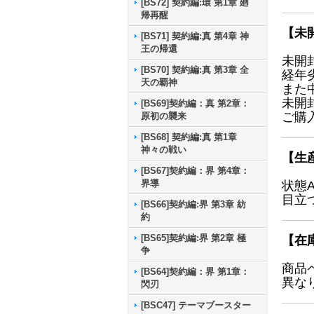
[BS72] 契約編:環 第1章 廻
帰再醒
【未
[BS71] 契約編:真 第4章 神
王の帰還
未開
[BS70] 契約編:真 第3章 全
経年
天の覇神
また
未開
[BS69]契約編：真 第2章：
ご購
原初の襲来
[BS68] 契約編:真 第1章
神々の戦い
【生
[BS67]契約編：界 第4章：
界導
状態
目立
[BS66]契約編:界 第3章 紡
約
[BS65]契約編:界 第2章 極
【在
争
商品
[BS64]契約編：界 第1章：
異な
閃刃
[BSC47] テーマブースター