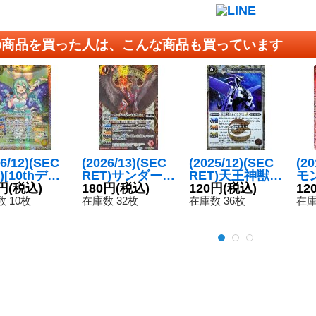
の商品を買った人は、こんな商品も買っています
26/12)(SEC
(2026/13)(SEC
(2025/12)(SEC
(2
)[10thディ
RET)サンダー・
RET)天王神獣ス
モ
]ラグナリ
円
(税込)
Z・バルチャー
180円
(税込)
レイ・ウラノス
120円
(税込)
7-
12
ロックウェ
【M-SEC】{BS
LT【M-SEC】
 10枚
在庫数 32枚
在庫数 36枚
在庫
マイク/BSC5
76-005}《赤》
{BSC49-035}
録)【M-SE
《白》
BSC43-02
《黄》