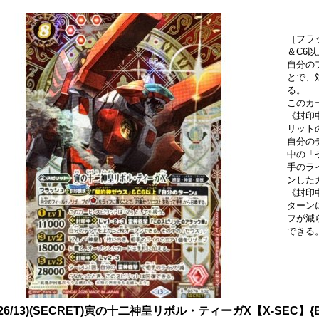
［フラ
＆C6
自分の
とで、
る。
このカ
《封印中
リット
自分の
中の「
手のラ
ンした
《封印中
ターン
フが減
できる
026/13)(SECRET)寅の十二神皇リボル・ティーガX【X-SEC】{B