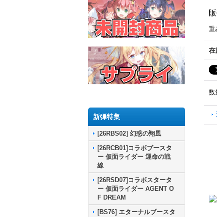
販
重
在
数
新弾特集
[26RBS02] 幻惑の翔風
[26RCB01]コラボブースタ
ー 仮面ライダー 運命の戦
線
[26RSD07]コラボスタータ
ー 仮面ライダー AGENT O
F DREAM
[BS76] エターナルブースタ