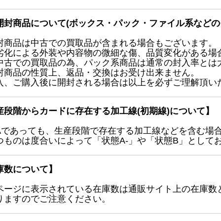
開封商品について(ボックス・パック・ファイル系などの
封商品は中古での買取品が含まれる場合もございます。
劣化による外装や内容物の微細な傷、品質変化がある場
中古での買取品の為、パック系商品は通常の封入率とは
封商品の性質上、返品・交換はお受け出来ません。
入、ご購入後に開封される場合は以上を必ずご理解頂い
産段階からカードに存在する加工線(初期線)について】
Aであっても、生産段階で存在する加工線などを含む場
つものは度合いによって「状態A-」や「状態B」として
庫数について】
ページに表示されている在庫数は通販サイト上の在庫数
りますのでご注意ください。