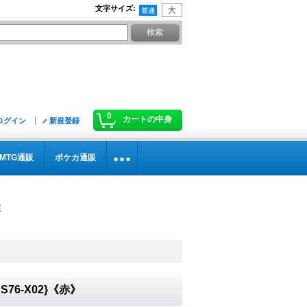
文字サイズ
:
0
カートの中身
ログイン
新規登録
MTG通販
ポケカ通販
S76-X02}《赤》