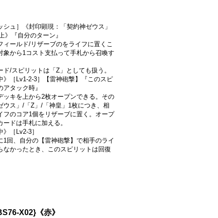
ッシュ］《封印顕現：「契約神ゼウス」
以上》『自分のターン』
フィールド/リザーブのをライフに置くこ
対象から1コスト支払って手札から召喚す
ード/スピリットは「Z」としても扱う。
》［Lv1-2-3］【雷神砲撃】『このスピ
のアタック時』
デッキを上から2枚オープンできる。その
ゼウス」/「Z」/「神皇」1枚につき、相
イフのコア1個をリザーブに置く。オープ
カードは手札に加える。
》［Lv2-3］
に1回、自分の【雷神砲撃】で相手のライ
らなかったとき、このスピリットは回復
。
S76-X02}《赤》