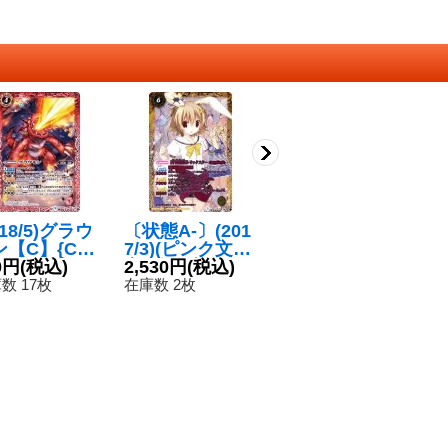
018/5)グラウ
〔状態A-〕(201
〔状態B〕(202
〔
ン【C】{CB0
7/3)(ピンク文
5/12)(SECRET)
5/
004}《赤》
0円
(税込)
字)[学園制服]ト
2,530円
(税込)
青の世界/青き異
24,800円
(税込)
コ
5
リックスター
神【CP-SEC】
秤
数 17枚
在庫数 2枚
在庫数 1枚
在
【X-SEC】{BS
{BS73-TCP06a/
ゴ
C28-X06}《黄》
BS73-TCP06b}
S
《青》
X