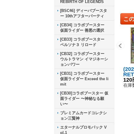
REBIRTH OF LEGENDS
[BSC46] ディーバブースタ
ー 10thアフターパーティ
こ
[CB34] コラボブースター
仮面ライダー 善悪の選択
[CB33] コラボブースター
ペルソナ３ リロード
[CB32] コラボブースター
ウルトラマン イマジネーシ
ョンパワー
(20
[CB31] コラボブースター
RET
仮面ライダー Exceed the li
ーバ
120
mit
ア・
在庫数
ル(
[CB30]コラボブースター 仮
1収
面ライダー 〜神秘なる願
C】{
い〜
0}
プレミアムカードコレクシ
ョン三賢神
エターナルプロモパック V
ol.1