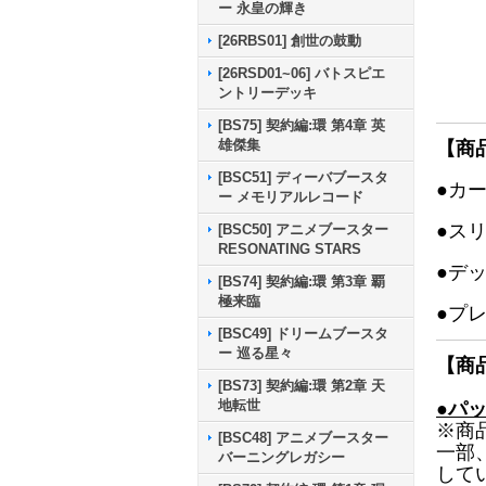
ー 永皇の輝き
[26RBS01] 創世の鼓動
[26RSD01~06] バトスピエ
ントリーデッキ
[BS75] 契約編:環 第4章 英
雄傑集
【商
[BSC51] ディーバブースタ
●カ
ー メモリアルレコード
●ス
[BSC50] アニメブースター
RESONATING STARS
●デ
[BS74] 契約編:環 第3章 覇
極来臨
●プ
[BSC49] ドリームブースタ
ー 巡る星々
【商
[BS73] 契約編:環 第2章 天
地転世
●パ
※商
[BSC48] アニメブースター
一部
バーニングレガシー
して