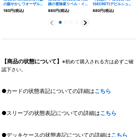
の賑やかしワオーザル
踏の冒険家リベル・イン
(SECRET)デビルシュー
【M-SEC】{BS76-
ディー【X-SEC】
ターカミュ【M-SEC】
180
円
(税込)
880
円
(税込)
880
円
(税込)
025}《緑》
{BS76-X05}《緑》
{BS65-017}《紫》
【商品の状態について】
※初めて購入される方は必ずご確
認下さい。
●カードの状態表記についての詳細は
こちら
●スリーブの状態表記についての詳細は
こちら
●デッキケースの状態表記についての詳細は
こちら