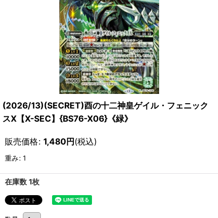
(2026/13)(SECRET)酉の十二神皇ゲイル・フェニック
スX【X-SEC】{BS76-X06}《緑》
販売価格
:
1,480
円
(税込)
重み
:
1
在庫数 1枚