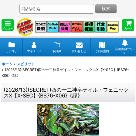
検索
メニュー
カート
店頭受取につい
カテゴリ
マイページ
収録弾
問い合わせ
ご利用案内
て
ホーム
>
スピリット
>
(2026/13)(SECRET)酉の十二神皇ゲイル・フェニックスX【X-SEC】{BS76-
X06}《緑》
(2026/13)(SECRET)酉の十二神皇ゲイル・フェニック
スX【X-SEC】{BS76-X06}《緑》