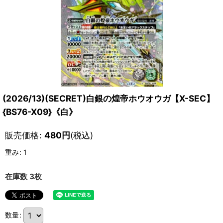
(2026/13)(SECRET)白銀の煌帝ホウオウガ【X-SEC】
{BS76-X09}《白》
販売価格
:
480
円
(税込)
重み
:
1
在庫数 3枚
数量
: