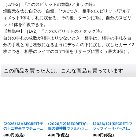
［Lv1-2］『このスピリットの煌臨/アタック時』
煌臨元を含む自分の「白銀」1つにつき、相手のスピリット/アルテ
ィメット1体を手札に戻せる。その後、ターンに1回、自分のスピリ
ット1体を回復できる。
【煌臨中】［Lv2］『このスピリットのアタック時』
自分の手札の枚数が相手より少ないとき、相手は、相手の手札を自
分の手札と同じ枚数になるようにデッキの下に戻し、戻したカード2
枚につき、相手のライフのコア1個をリザーブに置く（最大3個）。
この商品を買った人は、こんな商品も買っています
(2026/13)(SECRET)子
(2026/12)(SECRET)白
(2026/12)(SECRET)フ
の十二神皇マウチュー
銀の鎧神機ヴァルハラン
ラッフィーリバース(ユ
X【X-SEC】{BS76-
ス【M-SEC】{BS75-
ムカアシュイラス
880
円
(税込)
480
円
(税込)
980
円
(税込)