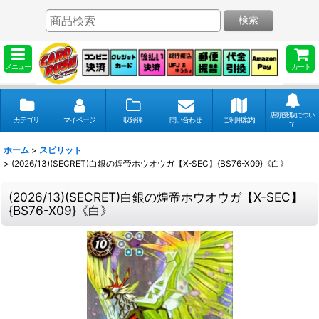
検索
メニュー
カート
店頭受取につい
カテゴリ
マイページ
収録弾
問い合わせ
ご利用案内
て
ホーム
>
スピリット
>
(2026/13)(SECRET)白銀の煌帝ホウオウガ【X-SEC】{BS76-X09}《白》
(2026/13)(SECRET)白銀の煌帝ホウオウガ【X-SEC】
{BS76-X09}《白》