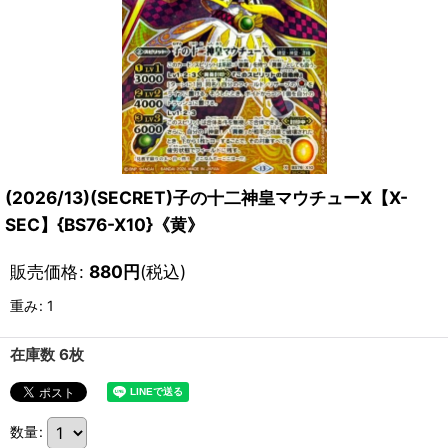
(2026/13)(SECRET)子の十二神皇マウチューX【X-
SEC】{BS76-X10}《黄》
販売価格
:
880
円
(税込)
重み
:
1
在庫数 6枚
数量
: