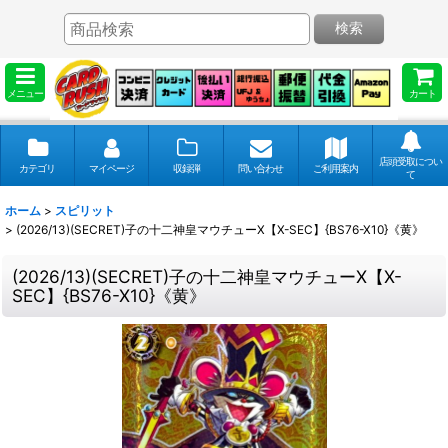
検索
メニュー
カート
店頭受取につい
カテゴリ
マイページ
収録弾
問い合わせ
ご利用案内
て
ホーム
>
スピリット
>
(2026/13)(SECRET)子の十二神皇マウチューX【X-SEC】{BS76-X10}《黄》
(2026/13)(SECRET)子の十二神皇マウチューX【X-
SEC】{BS76-X10}《黄》