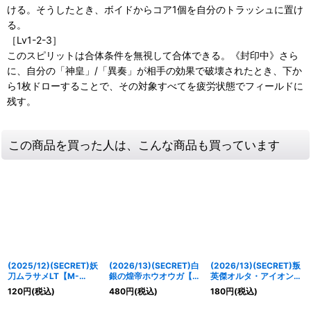
ける。そうしたとき、ボイドからコア1個を自分のトラッシュに置け
る。
［Lv1-2-3］
このスピリットは合体条件を無視して合体できる。《封印中》さら
に、自分の「神皇」/「異奏」が相手の効果で破壊されたとき、下か
ら1枚ドローすることで、その対象すべてを疲労状態でフィールドに
残す。
この商品を買った人は、こんな商品も買っています
(2025/12)(SECRET)妖
(2026/13)(SECRET)白
(2026/13)(SECRET)叛
刀ムラサメLT【M-
銀の煌帝ホウオウガ【X-
英傑オルタ・アイオン
SEC】{BSC48-032}
SEC】{BS76-X09}
【M-SEC】{BS76-
120
円
(税込)
480
円
(税込)
180
円
(税込)
《紫》
《白》
057}《青》