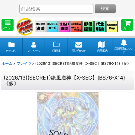
検索
メニュー
カート
店頭受取につい
カテゴリ
マイページ
収録弾
問い合わせ
ご利用案内
て
ホーム
>
ブレイヴ
>
(2026/13)(SECRET)絶風魔神【X-SEC】{BS76-X14}《多》
(2026/13)(SECRET)絶風魔神【X-SEC】{BS76-X14}
《多》