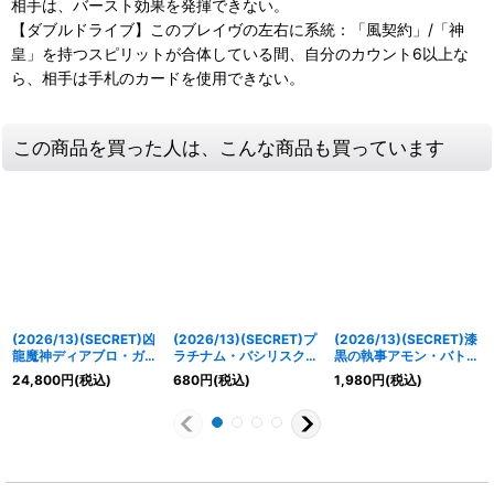
相手は、バースト効果を発揮できない。
【ダブルドライブ】このブレイヴの左右に系統：「風契約」/「神
皇」を持つスピリットが合体している間、自分のカウント6以上な
ら、相手は手札のカードを使用できない。
この商品を買った人は、こんな商品も買っています
(2026/13)(SECRET)凶
(2026/13)(SECRET)プ
(2026/13)(SECRET)漆
龍魔神ディアブロ・ガン
ラチナム・バシリスク
黒の執事アモン・バトラ
ディノス【AX-SEC】
【M-SEC】{BS76-
ー【X-SEC】{BS76-
24,800
円
(税込)
680
円
(税込)
1,980
円
(税込)
{BS76-AX01}《紫》
035}《白》
X04}《紫》