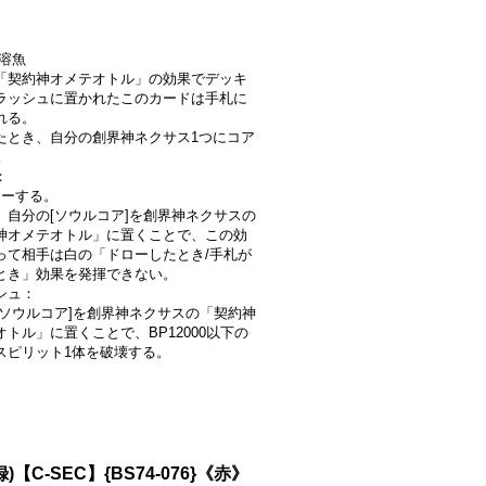
赤/溶魚
「契約神オメテオトル」の効果でデッキ
ラッシュに置かれたこのカードは手札に
れる。
たとき、自分の創界神ネクサス1つにコア
。
：
ローする。
、自分の[ソウルコア]を創界神ネクサスの
神オメテオトル」に置くことで、この効
って相手は白の「ドローしたとき/手札が
とき」効果を発揮できない。
シュ：
[ソウルコア]を創界神ネクサスの「契約神
オトル」に置くことで、BP12000以下の
スピリット1体を破壊する。
)【C-SEC】{BS74-076}《赤》