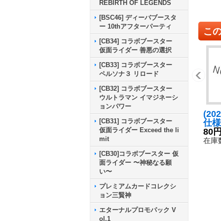
REBIRTH OF LEGENDS
[BSC46] ディーバブースタ
ー 10thアフターパーティ
こ
[CB34] コラボブースター
仮面ライダー 善悪の選択
[CB33] コラボブースター
ペルソナ３ リロード
[CB32] コラボブースター
ウルトラマン イマジネーシ
ョンパワー
(20
[CB31] コラボブースター
仕様
仮面ライダー Exceed the li
ッシ
80
mit
{BS
在庫数
《黄
[CB30]コラボブースター 仮
面ライダー 〜神秘なる願
い〜
プレミアムカードコレクシ
ョン三賢神
エターナルプロモパック V
ol.1