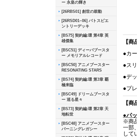
ー 永皇の輝き
[26RBS01] 創世の鼓動
[26RSD01~06] バトスピエ
ントリーデッキ
[BS75] 契約編:環 第4章 英
雄傑集
【商
[BSC51] ディーバブースタ
●カ
ー メモリアルレコード
●ス
[BSC50] アニメブースター
RESONATING STARS
●デ
[BS74] 契約編:環 第3章 覇
極来臨
●プ
[BSC49] ドリームブースタ
ー 巡る星々
【商
[BS73] 契約編:環 第2章 天
地転世
●パ
※商
[BSC48] アニメブースター
一部
バーニングレガシー
して