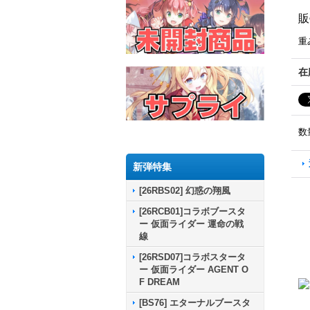
販
重
在
数
新弾特集
[26RBS02] 幻惑の翔風
[26RCB01]コラボブースタ
ー 仮面ライダー 運命の戦
線
[26RSD07]コラボスタータ
ー 仮面ライダー AGENT O
F DREAM
[BS76] エターナルブースタ