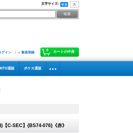
文字サイズ
:
0
カートの中身
ログイン
新規登録
MTG通販
ポケカ通販
【C-SEC】{BS74-076}《赤》