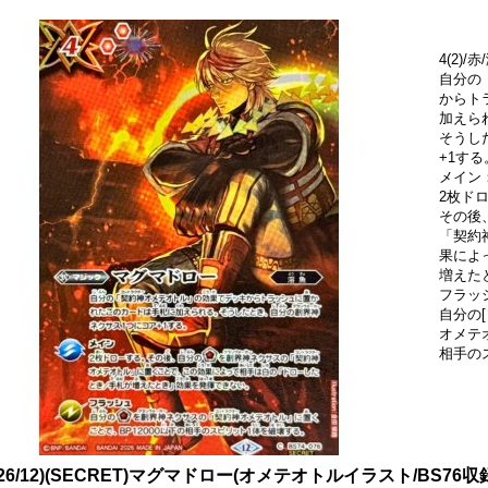
4(2)/
自分の
からト
加えら
そうし
+1する
メイン
2枚ド
その後
「契約
果によ
増えた
フラッ
自分の
オメテ
相手の
026/12)(SECRET)マグマドロー(オメテオトルイラスト/BS76収録