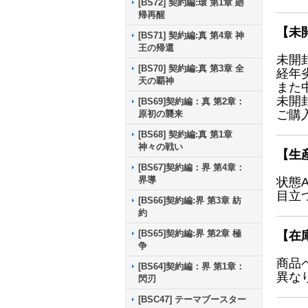
[BS72] 契約編:環 第1章 廻
帰再醒
【未
[BS71] 契約編:真 第4章 神
王の帰還
未開
[BS70] 契約編:真 第3章 全
経年
天の覇神
また
未開
[BS69]契約編：真 第2章：
ご購
原初の襲来
[BS68] 契約編:真 第1章
神々の戦い
【生
[BS67]契約編：界 第4章：
界導
状態
目立
[BS66]契約編:界 第3章 紡
約
[BS65]契約編:界 第2章 極
【在
争
商品
[BS64]契約編：界 第1章：
異な
閃刃
[BSC47] テーマブースター