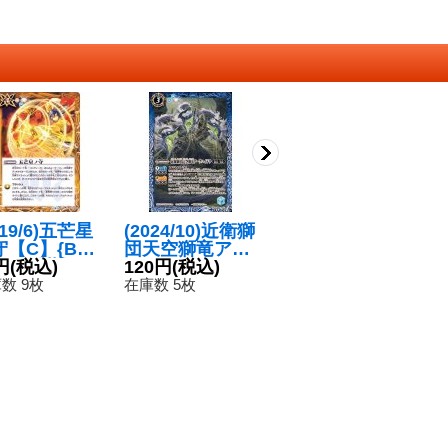
019/6)五芒星
(2024/10)近衛獅
(2024/11)大天使
〔
守【C】{BS5
団天空獅竜アー
イスフィールXV
6/
092}《黄》
円
(税込)
クハイドラ
120円
(税込)
【XV】{BSC45-
980円
(税込)
蜂
1
【M】{BS67-04
XV05}《黄》
ー
数 9枚
在庫数 5枚
在庫数 4枚
在
9}《青》
C
《