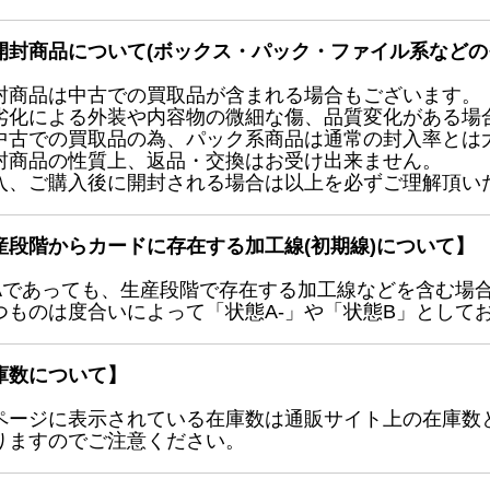
開封商品について(ボックス・パック・ファイル系などの
封商品は中古での買取品が含まれる場合もございます。
劣化による外装や内容物の微細な傷、品質変化がある場
中古での買取品の為、パック系商品は通常の封入率とは
封商品の性質上、返品・交換はお受け出来ません。
入、ご購入後に開封される場合は以上を必ずご理解頂い
産段階からカードに存在する加工線(初期線)について】
Aであっても、生産段階で存在する加工線などを含む場
つものは度合いによって「状態A-」や「状態B」として
庫数について】
ページに表示されている在庫数は通販サイト上の在庫数
りますのでご注意ください。