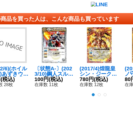
の商品を買った人は、こんな商品も買っています
22/6)(ホイル
〔状態A-〕(202
(2017/4)煌龍皇
(2
)あずきウォ
3/10)鋼人スルト
シン・ジークフ
ノ
ャー【C】
円
(税込)
LT【R】{BSC4
100円
(税込)
リード【X】{B
780円
(税込)
0-
80
50-053}
2-044}《白》
S40-X01}《赤》
 28枚
在庫数 11枚
在庫数 12枚
在庫
》