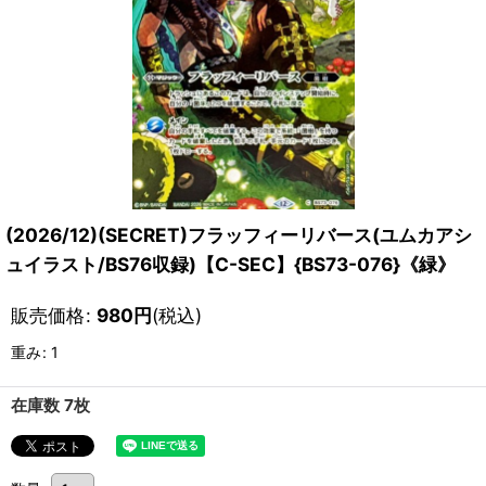
(2026/12)(SECRET)フラッフィーリバース(ユムカアシ
ュイラスト/BS76収録)【C-SEC】{BS73-076}《緑》
販売価格
:
980
円
(税込)
重み
:
1
在庫数 7枚