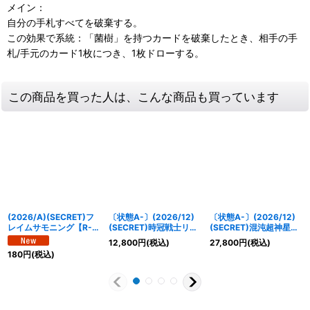
メイン：
自分の手札すべてを破棄する。
この効果で系統：「菌樹」を持つカードを破棄したとき、相手の手
札/手元のカード1枚につき、1枚ドローする。
この商品を買った人は、こんな商品も買っています
(2026/A)(SECRET)フ
〔状態A-〕(2026/12)
〔状態A-〕(2026/12)
レイムサモニング【R-
(SECRET)時冠戦士リバ
(SECRET)混沌超神星ジ
SEC】{26RBS02-087}
ース・シン・クロノス
ークヴルム・オルタ・ノ
12,800
円
(税込)
27,800
円
(税込)
《赤》
【CP-SEC】{BS75-
ヴァ【AX-SEC】
180
円
(税込)
CP06}《青》
{BS75-AX03}《青》