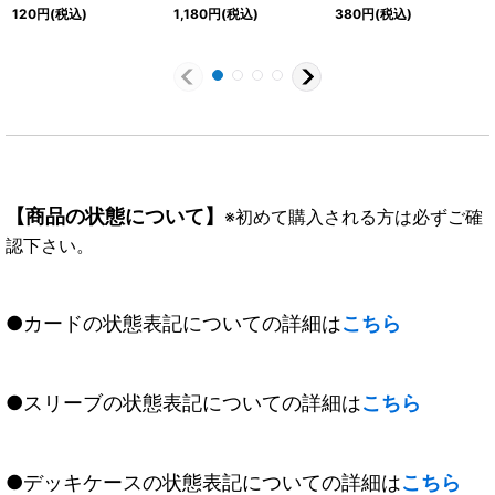
SEC】{BS70-057}
想獣神キリンクス【X-
(10thAnniversary)
120
円
(税込)
1,180
円
(税込)
380
円
(税込)
《黄》
SEC】{BS47-X05}
【X】{SD33-X01}
《黄》
《赤》
【商品の状態について】
※初めて購入される方は必ずご確
認下さい。
●カードの状態表記についての詳細は
こちら
●スリーブの状態表記についての詳細は
こちら
●デッキケースの状態表記についての詳細は
こちら