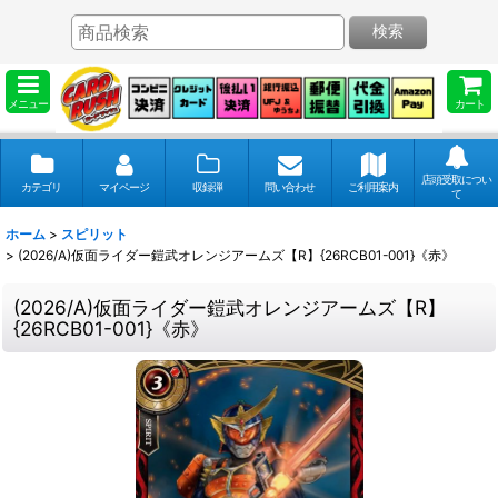
検索
メニュー
カート
店頭受取につい
カテゴリ
マイページ
収録弾
問い合わせ
ご利用案内
て
ホーム
>
スピリット
>
(2026/A)仮面ライダー鎧武オレンジアームズ【R】{26RCB01-001}《赤》
(2026/A)仮面ライダー鎧武オレンジアームズ【R】
{26RCB01-001}《赤》