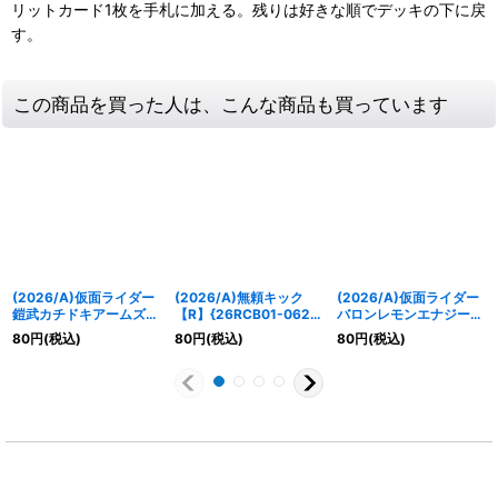
リットカード1枚を手札に加える。残りは好きな順でデッキの下に戻
す。
この商品を買った人は、こんな商品も買っています
(2026/A)仮面ライダー
(2026/A)無頼キック
(2026/A)仮面ライダー
鎧武カチドキアームズ
【R】{26RCB01-062}
バロンレモンエナジーア
【R】{26RCB01-011}
《赤》
ームズ【R】{26RCB01-
80
円
(税込)
80
円
(税込)
80
円
(税込)
《赤》
012}《赤》