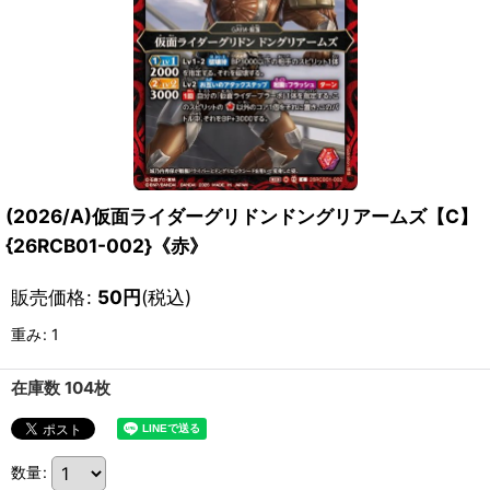
(2026/A)仮面ライダーグリドンドングリアームズ【C】
{26RCB01-002}《赤》
販売価格
:
50
円
(税込)
重み
:
1
在庫数 104枚
数量
: