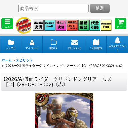
検索
メニュー
カート
店頭受取につい
カテゴリ
マイページ
収録弾
問い合わせ
ご利用案内
て
ホーム
>
スピリット
>
(2026/A)仮面ライダーグリドンドングリアームズ【C】{26RCB01-002}《赤》
(2026/A)仮面ライダーグリドンドングリアームズ
【C】{26RCB01-002}《赤》