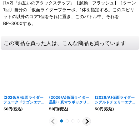
[Lv2]『お互いのアタックステップ』【起動：フラッシュ】〔ターン
1回〕自分の「仮面ライダーブラーボ」1体を指定する。このスピリ
ットの以外のコア1個をそれに置き、このバトル中、それを
BP+3000する。
この商品を買った人は、こんな商品も買っています
(2026/A)仮面ライダー
(2026/A)仮面ライダー
(2026/A)仮面ライダー
デュークドラゴンエナジ
黒影・真マツボックリエ
シグルドチェリーエナジ
ーアームズ【C】
ナジーアームズ【C】
ーアームズ【C】
50
円
(税込)
50
円
(税込)
50
円
(税込)
{26RCB01-017}《赤》
{26RCB01-010}《赤》
{26RCB01-006}《赤》