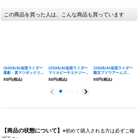
この商品を買った人は、こんな商品も買っています
(2026/A)仮面ライダー
(2026/A)仮面ライダー
(2026/A)仮面ライダー
黒影・真マツボックリエ
マリカピーチエナジーア
龍玄ブドウアームズ
ナジーアームズ【C】
ームズ【C】
【C】{26RCB01-004}
50
円
(税込)
50
円
(税込)
50
円
(税込)
{26RCB01-010}《赤》
{26RCB01-007}《赤》
《赤》
【商品の状態について】
※初めて購入される方は必ずご確