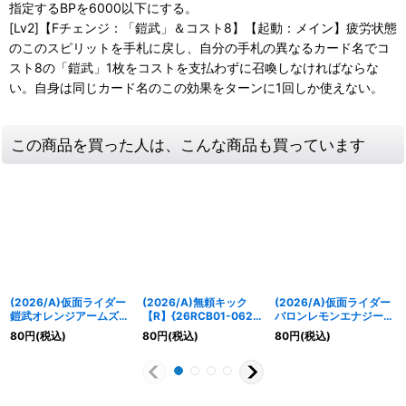
指定するBPを6000以下にする。
[Lv2]【Fチェンジ：「鎧武」＆コスト8】【起動：メイン】疲労状態
のこのスピリットを手札に戻し、自分の手札の異なるカード名でコ
スト8の「鎧武」1枚をコストを支払わずに召喚しなければならな
い。自身は同じカード名のこの効果をターンに1回しか使えない。
この商品を買った人は、こんな商品も買っています
(2026/A)仮面ライダー
(2026/A)無頼キック
(2026/A)仮面ライダー
鎧武オレンジアームズ
【R】{26RCB01-062}
バロンレモンエナジーア
【R】{26RCB01-001}
《赤》
ームズ【R】{26RCB01-
80
円
(税込)
80
円
(税込)
80
円
(税込)
《赤》
012}《赤》