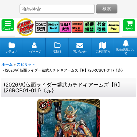
検索
メニュー
カート
店頭受取につい
カテゴリ
マイページ
収録弾
問い合わせ
ご利用案内
て
ホーム
>
スピリット
>
(2026/A)仮面ライダー鎧武カチドキアームズ【R】{26RCB01-011}《赤》
(2026/A)仮面ライダー鎧武カチドキアームズ【R】
{26RCB01-011}《赤》