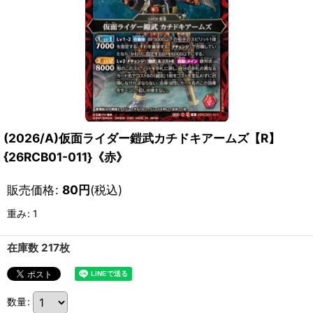
(2026/A)仮面ライダー鎧武カチドキアームズ【R】
{26RCB01-011}《赤》
販売価格
:
80
円
(税込)
重み
:
1
在庫数 217枚
数量
: