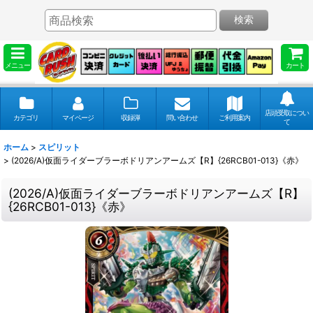
検索
メニュー
カート
店頭受取につい
カテゴリ
マイページ
収録弾
問い合わせ
ご利用案内
て
ホーム
>
スピリット
>
(2026/A)仮面ライダーブラーボドリアンアームズ【R】{26RCB01-013}《赤》
(2026/A)仮面ライダーブラーボドリアンアームズ【R】
{26RCB01-013}《赤》