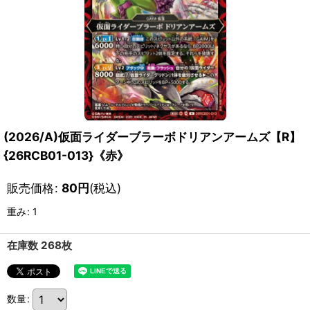
(2026/A)仮面ライダーブラーボドリアンアームズ【R】
{26RCB01-013}《赤》
販売価格
:
80
円
(税込)
重み
:
1
在庫数 268枚
数量
: