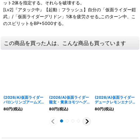
ット2体を指定する。それらを破壊する。
[Lv2]『アタック中』【起動：フラッシュ】自分の「仮面ライダー鎧
武」/「仮面ライダーグリドン」1体を疲労させる_このターン中、こ
のスピリットをBP+5000する。
この商品を買った人は、こんな商品も買っています
(2026/A)仮面ライダー
(2026/A)仮面ライダー
(2026/A)仮面ライダー
バロンリンゴアームズ
龍玄・黄泉ヨモツヘグリ
デュークレモンエナジー
【M】{26RCB01-016}
アームズ【M】
アームズ【M】
80
円
(税込)
80
円
(税込)
80
円
(税込)
《赤》
{26RCB01-015}《赤》
{26RCB01-014}《赤》