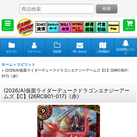
検索
メニュー
カート
店頭受取につい
カテゴリ
マイページ
収録弾
問い合わせ
ご利用案内
て
ホーム
>
スピリット
>
(2026/A)仮面ライダーデュークドラゴンエナジーアームズ【C】{26RCB01-
017}《赤》
(2026/A)仮面ライダーデュークドラゴンエナジーアー
ムズ【C】{26RCB01-017}《赤》