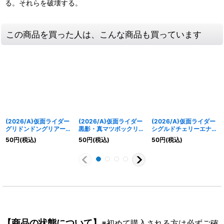
る。それらを破壊する。
この商品を買った人は、こんな商品も買っています
(2026/A)仮面ライダー
(2026/A)仮面ライダー
(2026/A)仮面ライダー
グリドンドングリアーム
黒影・真マツボックリエ
シグルドチェリーエナジ
ズ【C】{26RCB01-
ナジーアームズ【C】
ーアームズ【C】
50
円
(税込)
50
円
(税込)
50
円
(税込)
002}《赤》
{26RCB01-010}《赤》
{26RCB01-006}《赤》
【商品の状態について】
※初めて購入される方は必ずご確