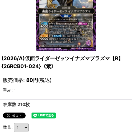
(2026/A)仮面ライダーゼッツイナズマプラズマ【R】
{26RCB01-024}《紫》
販売価格
:
80
円
(税込)
重み
:
1
在庫数 210枚
数量
: