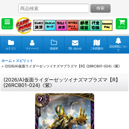
検索
メニュー
カート
店頭受取につい
カテゴリ
マイページ
収録弾
問い合わせ
ご利用案内
て
ホーム
>
スピリット
>
(2026/A)仮面ライダーゼッツイナズマプラズマ【R】{26RCB01-024}《紫》
(2026/A)仮面ライダーゼッツイナズマプラズマ【R】
{26RCB01-024}《紫》