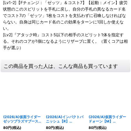
[Lv1-2]【Fチェンジ：「ゼッツ」＆コスト7】【起動：メイン】疲労
状態のこのスピリットを手札に戻し、自分の手札の異なるカード名
でコスト7の「ゼッツ」1枚をコストを支払わずに召喚しなければな
らない。自身は同じカード名のこの効果をターンに1回しか使えな
い。
[Lv2]『アタック時』コスト5以下の相手のスピリット1体を指定す
る。それのコアが1個になるようにリザーブに置く。（置くコアは相
手が選ぶ）
この商品を買った人は、こんな商品も買っています
(2026/A)仮面ライダー
(2026/A)インパクトバ
(2026/A)仮面ライダー
ゼッツプラズマブースタ
ニッシュ【R】
ドォーン【M】
ー【M】{26RCB01-
{26RCB01-063}《紫》
{26RCB01-020}《紫》
80
円
(税込)
80
円
(税込)
80
円
(税込)
023}《紫》