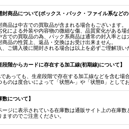
開封商品について(ボックス・パック・ファイル系などの
封商品は中古での買取品が含まれる場合もございます。
劣化による外装や内容物の微細な傷、品質変化がある場
中古での買取品の為、パック系商品は通常の封入率とは
封商品の性質上、返品・交換はお受け出来ません。
入、ご購入後に開封される場合は以上を必ずご理解頂い
産段階からカードに存在する加工線(初期線)について】
Aであっても、生産段階で存在する加工線などを含む場
つものは度合いによって「状態A-」や「状態B」として
庫数について】
ページに表示されている在庫数は通販サイト上の在庫数
りますのでご注意ください。