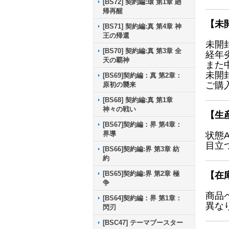
[BS72] 契約編:環 第1章 廻
帰再醒
【未
[BS71] 契約編:真 第4章 神
王の帰還
未開
[BS70] 契約編:真 第3章 全
経年
天の覇神
また
未開
[BS69]契約編：真 第2章：
ご購
原初の襲来
[BS68] 契約編:真 第1章
神々の戦い
【生
[BS67]契約編：界 第4章：
界導
状態
目立
[BS66]契約編:界 第3章 紡
約
[BS65]契約編:界 第2章 極
【在
争
商品
[BS64]契約編：界 第1章：
異な
閃刃
[BSC47] テーマブースター