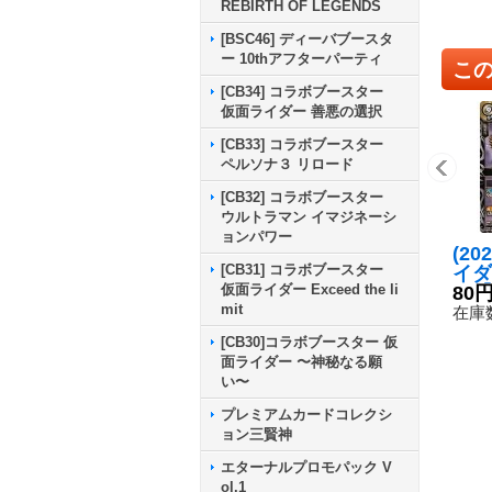
REBIRTH OF LEGENDS
[BSC46] ディーバブースタ
ー 10thアフターパーティ
こ
[CB34] コラボブースター
仮面ライダー 善悪の選択
[CB33] コラボブースター
ペルソナ３ リロード
[CB32] コラボブースター
ウルトラマン イマジネーシ
ョンパワー
(20
[CB31] コラボブースター
イダ
仮面ライダー Exceed the li
ン【
80
mit
B01
在庫数
[CB30]コラボブースター 仮
面ライダー 〜神秘なる願
い〜
プレミアムカードコレクシ
ョン三賢神
エターナルプロモパック V
ol.1