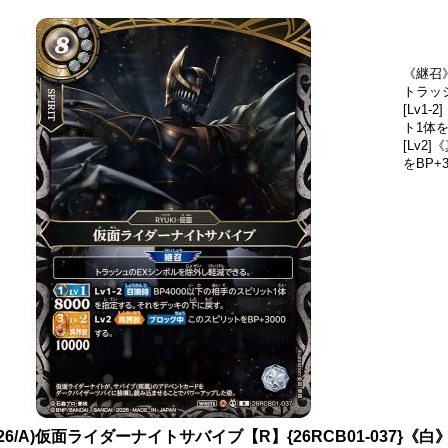
《継召
トラッ
[Lv1
ト1体
[Lv
をBP+
026/A)仮面ライダーナイトサバイブ【R】{26RCB01-037}《白