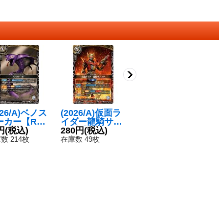
026/A)ベノス
(2026/A)仮面ラ
(2026/A)仮面ラ
(
ーカー【R】
イダー龍騎サバ
イダー龍玄・黄
ベ
6RCB01-028}
円
(税込)
イブ【X】{26R
280円
(税込)
泉ヨモツヘグリ
80円
(税込)
R
8
白》
CB01-X05}
アームズ【M】
《
数 214枚
在庫数 49枚
在庫数 182枚
在
《白》
{26RCB01-015}
《赤》