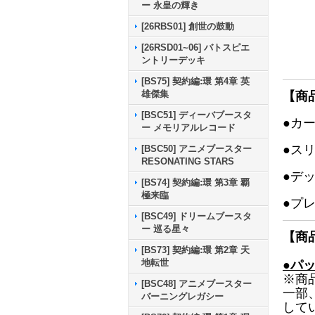
ー 永皇の輝き
[26RBS01] 創世の鼓動
[26RSD01~06] バトスピエ
ントリーデッキ
[BS75] 契約編:環 第4章 英
雄傑集
【商
[BSC51] ディーバブースタ
●カ
ー メモリアルレコード
●ス
[BSC50] アニメブースター
RESONATING STARS
●デ
[BS74] 契約編:環 第3章 覇
極来臨
●プ
[BSC49] ドリームブースタ
ー 巡る星々
【商
[BS73] 契約編:環 第2章 天
地転世
●パ
※商
[BSC48] アニメブースター
一部
バーニングレガシー
して