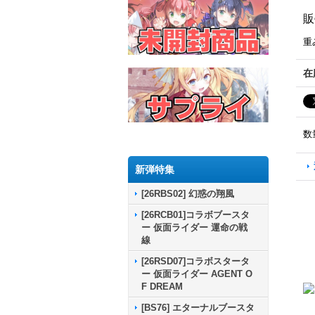
販
重
在
数
新弾特集
[26RBS02] 幻惑の翔風
[26RCB01]コラボブースタ
ー 仮面ライダー 運命の戦
線
[26RSD07]コラボスタータ
ー 仮面ライダー AGENT O
F DREAM
[BS76] エターナルブースタ