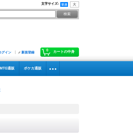
文字サイズ
:
0
カートの中身
ログイン
新規登録
MTG通販
ポケカ通販