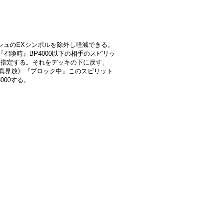
》
シュのEXシンボルを除外し軽減できる。
-2]『召喚時』BP4000以下の相手のスピリッ
を指定する。それをデッキの下に戻す。
2]《真界放》『ブロック中』このスピリット
3000する。
》