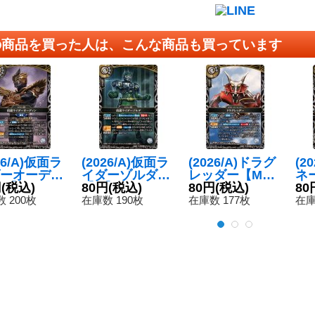
の商品を買った人は、こんな商品も買っています
26/A)仮面ラ
(2026/A)仮面ラ
(2026/A)ドラグ
(2
ーオーディ
イダーゾルダ
レッダー【M】
ネ
M】{26RC
円
(税込)
【M】{26RCB0
80円
(税込)
{26RCB01-031}
80円
(税込)
{2
80
-038}《白》
1-035}《白》
《白》
《
 200枚
在庫数 190枚
在庫数 177枚
在庫