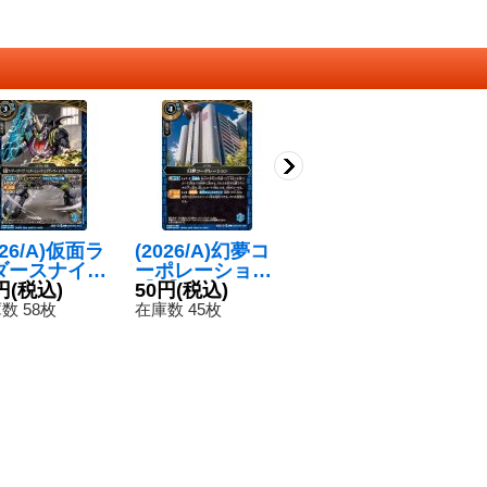
026/A)仮面ラ
(2026/A)幻夢コ
(2026/A)仮面ラ
(
ダースナイプ
ーポレーション
イダーブレイブ
イ
ンターシュー
円
(税込)
【C】{26RCB0
50円
(税込)
ファンタジーゲ
50円
(税込)
ド
5
ィングゲーマ
1-060}《青》
ーマーレベル50
ー
数 58枚
在庫数 45枚
在庫数 57枚
在
レベル5(フル
【C】{26RCB0
【
ラゴン)【C】
1-047}《青》
1
6RCB01-043}
青》