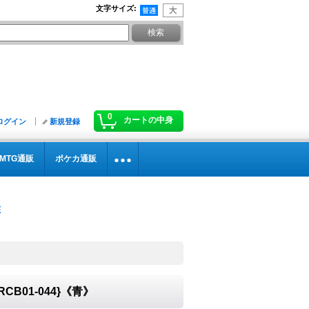
文字サイズ
:
0
カートの中身
ログイン
新規登録
MTG通販
ポケカ通販
B01-044}《青》