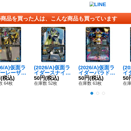
の商品を買った人は、こんな商品も買っています
26/A)仮面ラ
(2026/A)仮面ラ
(2026/A)仮面ラ
(2
ーレーザー
イダースナイプ
イダーパラドク
イ
クゲーマー
円
(税込)
シューティング
50円
(税込)
スパズルゲーマ
50円
(税込)
ハ
50
ル2【C】{2
ゲーマーレベル
ーレベル50
テ
 64枚
在庫数 52枚
在庫数 63枚
在庫
B01-040}
2【C】{26RCB
【C】{26RCB0
ー
》
01-039}《青》
1-048}《青》
ド
{2
《