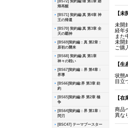
[BS72] 契約編:環 第1章 廻
帰再醒
【未
[BS71] 契約編:真 第4章 神
王の帰還
未開
[BS70] 契約編:真 第3章 全
経年
天の覇神
また
未開
[BS69]契約編：真 第2章：
ご購
原初の襲来
[BS68] 契約編:真 第1章
神々の戦い
【生
[BS67]契約編：界 第4章：
界導
状態
目立
[BS66]契約編:界 第3章 紡
約
[BS65]契約編:界 第2章 極
【在
争
商品
[BS64]契約編：界 第1章：
異な
閃刃
[BSC47] テーマブースター