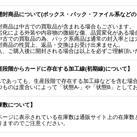
開封商品について(ボックス・パック・ファイル系などの
封商品は中古での買取品が含まれる場合もございます。
劣化による外装や内容物の微細な傷、品質変化がある場
中古での買取品の為、パック系商品は通常の封入率とは
封商品の性質上、返品・交換はお受け出来ません。
入、ご購入後に開封される場合は以上を必ずご理解頂い
産段階からカードに存在する加工線(初期線)について】
Aであっても、生産段階で存在する加工線などを含む場
つものは度合いによって「状態A-」や「状態B」として
庫数について】
ページに表示されている在庫数は通販サイト上の在庫数
りますのでご注意ください。