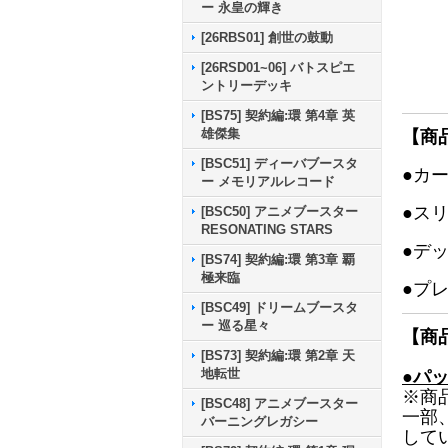
ー 永皇の輝き
[26RBS01] 創世の鼓動
[26RSD01~06] バトスピエ
ントリーデッキ
[BS75] 契約編:環 第4章 英
雄傑集
【商
[BSC51] ディーバブースタ
●カ
ー メモリアルレコード
●ス
[BSC50] アニメブースター
RESONATING STARS
●デ
[BS74] 契約編:環 第3章 覇
極来臨
●プ
[BSC49] ドリームブースタ
ー 巡る星々
【商
[BS73] 契約編:環 第2章 天
地転世
●パ
※商
[BSC48] アニメブースター
一部
バーニングレガシー
して