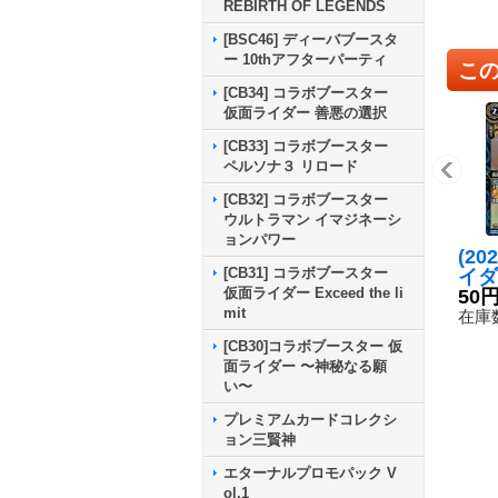
REBIRTH OF LEGENDS
[BSC46] ディーバブースタ
ー 10thアフターパーティ
こ
[CB34] コラボブースター
仮面ライダー 善悪の選択
[CB33] コラボブースター
ペルソナ３ リロード
[CB32] コラボブースター
ウルトラマン イマジネーシ
ョンパワー
(20
[CB31] コラボブースター
イダ
仮面ライダー Exceed the li
バイ
50
mit
レベ
在庫数
6RC
[CB30]コラボブースター 仮
《青
面ライダー 〜神秘なる願
い〜
プレミアムカードコレクシ
ョン三賢神
エターナルプロモパック V
ol.1