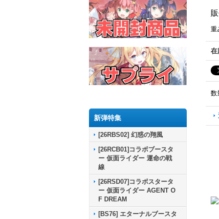
販
重
在
数
新弾特集
[26RBS02] 幻惑の翔風
[26RCB01]コラボブースタ
ー 仮面ライダー 運命の戦
線
[26RSD07]コラボスタータ
ー 仮面ライダー AGENT O
F DREAM
[BS76] エターナルブースタ