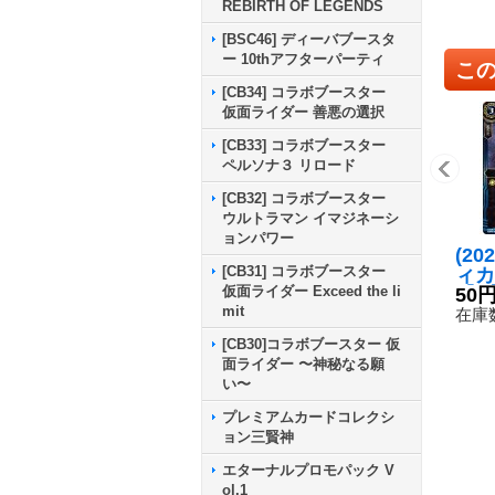
REBIRTH OF LEGENDS
[BSC46] ディーバブースタ
ー 10thアフターパーティ
こ
[CB34] コラボブースター
仮面ライダー 善悪の選択
[CB33] コラボブースター
ペルソナ３ リロード
[CB32] コラボブースター
ウルトラマン イマジネーシ
ョンパワー
(20
[CB31] コラボブースター
ィカ
仮面ライダー Exceed the li
【C
50
mit
1-0
在庫数
[CB30]コラボブースター 仮
面ライダー 〜神秘なる願
い〜
プレミアムカードコレクシ
ョン三賢神
エターナルプロモパック V
ol.1