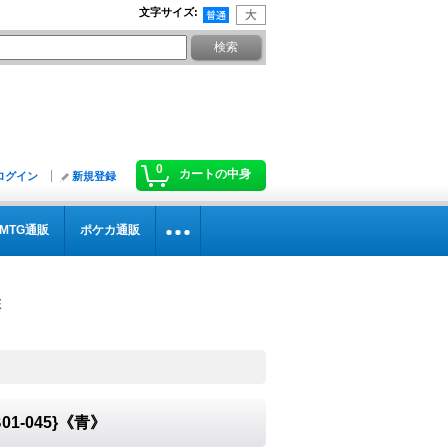
文字サイズ
:
0
カートの中身
ログイン
新規登録
MTG通販
ポケカ通販
1-045}《青》