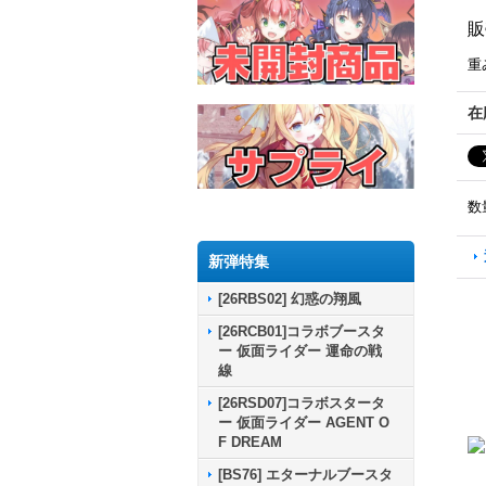
販
重
在
数
新弾特集
[26RBS02] 幻惑の翔風
[26RCB01]コラボブースタ
ー 仮面ライダー 運命の戦
線
[26RSD07]コラボスタータ
ー 仮面ライダー AGENT O
F DREAM
[BS76] エターナルブースタ