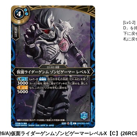
[Lv1
D」を
下に戻
札に戻
026/A)仮面ライダーゲンムゾンビゲーマーレベルX【C】{26RCB0