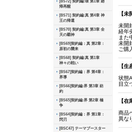
[BS72] 契約編:環 第1章 廻
帰再醒
【未
[BS71] 契約編:真 第4章 神
王の帰還
未開
[BS70] 契約編:真 第3章 全
経年
天の覇神
また
未開
[BS69]契約編：真 第2章：
ご購
原初の襲来
[BS68] 契約編:真 第1章
神々の戦い
【生
[BS67]契約編：界 第4章：
界導
状態
目立
[BS66]契約編:界 第3章 紡
約
[BS65]契約編:界 第2章 極
【在
争
商品
[BS64]契約編：界 第1章：
異な
閃刃
[BSC47] テーマブースター