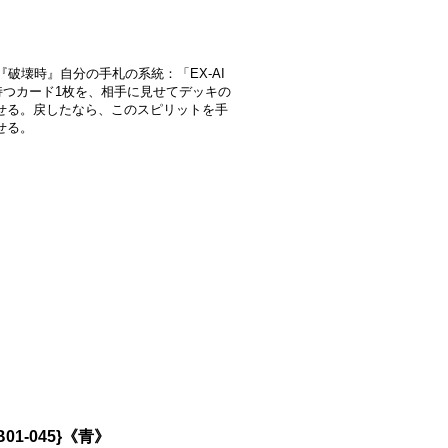
-2]『破壊時』自分の手札の系統：「EX-AI
持つカード1枚を、相手に見せてデッキの
せる。戻したなら、このスピリットを手
せる。
1-045}《青》