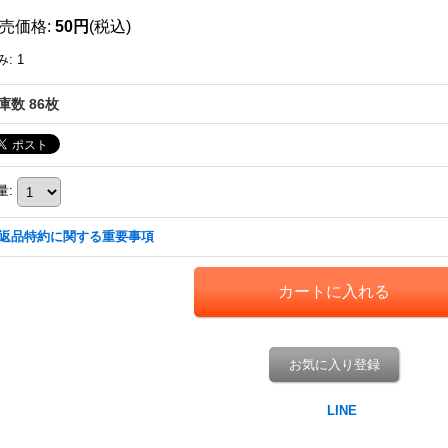
売価格
:
50円
(税込)
み
:
1
庫数 86枚
量
:
返品特約に関する重要事項
お気に入り登録