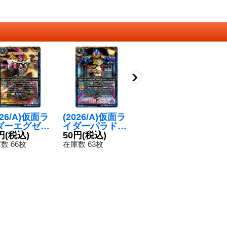
026/A)仮面ラ
(2026/A)仮面ラ
(2026/A)仮面ラ
(
ダーエグゼイ
イダーパラドク
イダーレーザー
イ
マキシマムゲ
円
(税込)
スパズルゲーマ
50円
(税込)
ターボバイクゲ
80円
(税込)
シ
5
マーレベル99
ーレベル50
ーマーレベル0
ゲ
数 66枚
在庫数 63枚
在庫数 232枚
在
】{26RCB0
【C】{26RCB0
【R】{26RCB0
2
052}《青》
1-048}《青》
1-050}《青》
0