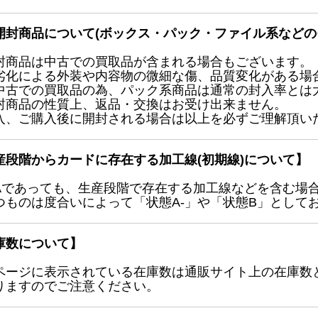
開封商品について(ボックス・パック・ファイル系などの
封商品は中古での買取品が含まれる場合もございます。
劣化による外装や内容物の微細な傷、品質変化がある場
中古での買取品の為、パック系商品は通常の封入率とは
封商品の性質上、返品・交換はお受け出来ません。
入、ご購入後に開封される場合は以上を必ずご理解頂い
産段階からカードに存在する加工線(初期線)について】
Aであっても、生産段階で存在する加工線などを含む場
つものは度合いによって「状態A-」や「状態B」として
庫数について】
ページに表示されている在庫数は通販サイト上の在庫数
りますのでご注意ください。