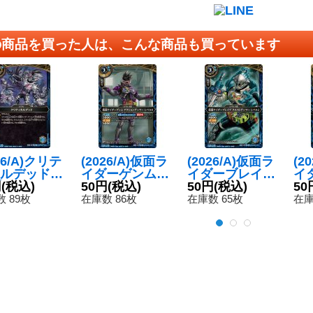
の商品を買った人は、こんな商品も買っています
26/A)クリテ
(2026/A)仮面ラ
(2026/A)仮面ラ
(2
ルデッド
イダーゲンムア
イダーブレイブ
イ
】{26RCB0
円
(税込)
クションゲーマ
50円
(税込)
クエストゲーマ
50円
(税込)
ド
50
70}《青》
ーレベル0【C】
ーレベル2【C】
ー
 89枚
在庫数 86枚
在庫数 65枚
在庫
{26RCB01-042}
{26RCB01-044}
【C
《青》
《青》
1-