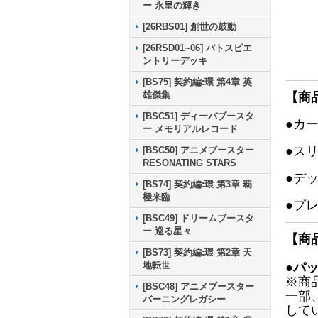
ー 永皇の輝き
[26RBS01] 創世の鼓動
[26RSD01~06] バトスピエ
ントリーデッキ
[BS75] 契約編:環 第4章 英
雄傑集
【商
[BSC51] ディーバブースタ
●カ
ー メモリアルレコード
●ス
[BSC50] アニメブースター
RESONATING STARS
●デ
[BS74] 契約編:環 第3章 覇
極来臨
●プ
[BSC49] ドリームブースタ
ー 巡る星々
【商
[BS73] 契約編:環 第2章 天
地転世
●パ
※商
[BSC48] アニメブースター
一部
バーニングレガシー
して