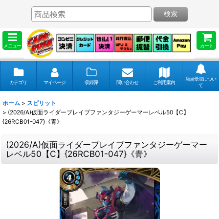
検索
メニュー
カート
店頭受取につい
カテゴリ
マイページ
収録弾
問い合わせ
ご利用案内
て
ホーム
>
スピリット
>
(2026/A)仮面ライダーブレイブファンタジーゲーマーレベル50【C】
{26RCB01-047}《青》
(2026/A)仮面ライダーブレイブファンタジーゲーマー
レベル50【C】{26RCB01-047}《青》