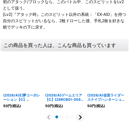
初のアタック/ブロックなら、このバトル中、このスピリットをLv2
として扱う。
[Lv2]『アタック時』このスピリット以外の系統：「EX-AID」を持つ
自分のスピリットがいるなら、2枚ドローした後、手札2枚を好きな
順でデッキの下に戻す。
この商品を買った人は、こんな商品も買っています
(2026/A)幻夢コーポレ
(2026/A)ゲームエリア
(2026/A)仮面ライダー
ーション【C】
【C】{26RCB01-059}
スナイプハンターシュー
{26RCB01-060}《青》
《青》
ティングゲーマーレベル
50
円
(税込)
50
円
(税込)
50
円
(税込)
5(フルドラゴン)【C】
{26RCB01-043}《青》