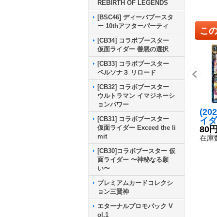
REBIRTH OF LEGENDS
[BSC46] ディーバブースタ
ー 10thアフターパーティ
こ
[CB34] コラボブースター
仮面ライダー 善悪の選択
[CB33] コラボブースター
ペルソナ３ リロード
[CB32] コラボブースター
ウルトラマン イマジネーシ
ョンパワー
(20
[CB31] コラボブースター
イダ
仮面ライダー Exceed the li
ター
80
mit
ーマ
在庫数
【R
[CB30]コラボブースター 仮
1-0
面ライダー 〜神秘なる願
い〜
プレミアムカードコレクシ
ョン三賢神
エターナルプロモパック V
ol.1