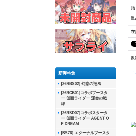
販
重
在
数
新弾特集
[26RBS02] 幻惑の翔風
[26RCB01]コラボブースタ
ー 仮面ライダー 運命の戦
線
[26RSD07]コラボスタータ
ー 仮面ライダー AGENT O
F DREAM
[BS76] エターナルブースタ