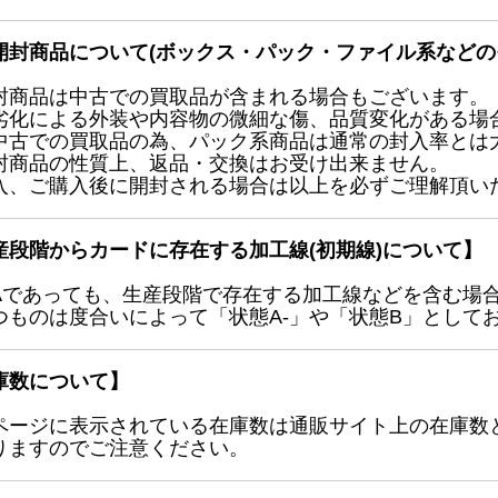
開封商品について(ボックス・パック・ファイル系などの
封商品は中古での買取品が含まれる場合もございます。
劣化による外装や内容物の微細な傷、品質変化がある場
中古での買取品の為、パック系商品は通常の封入率とは
封商品の性質上、返品・交換はお受け出来ません。
入、ご購入後に開封される場合は以上を必ずご理解頂い
産段階からカードに存在する加工線(初期線)について】
Aであっても、生産段階で存在する加工線などを含む場
つものは度合いによって「状態A-」や「状態B」として
庫数について】
ページに表示されている在庫数は通販サイト上の在庫数
りますのでご注意ください。