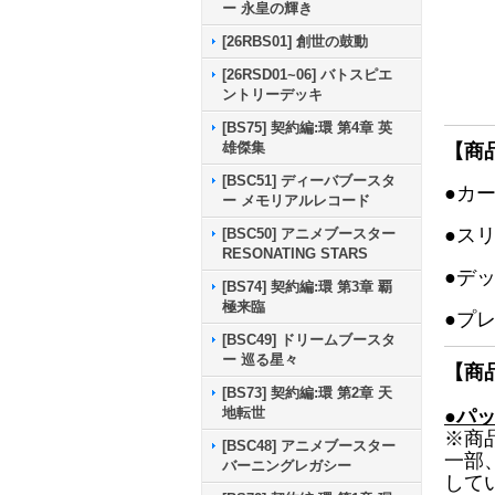
ー 永皇の輝き
[26RBS01] 創世の鼓動
[26RSD01~06] バトスピエ
ントリーデッキ
[BS75] 契約編:環 第4章 英
雄傑集
【商
[BSC51] ディーバブースタ
●カ
ー メモリアルレコード
●ス
[BSC50] アニメブースター
RESONATING STARS
●デ
[BS74] 契約編:環 第3章 覇
極来臨
●プ
[BSC49] ドリームブースタ
ー 巡る星々
【商
[BS73] 契約編:環 第2章 天
地転世
●パ
※商
[BSC48] アニメブースター
一部
バーニングレガシー
して