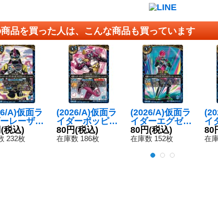
の商品を買った人は、こんな商品も買っています
26/A)仮面ラ
(2026/A)仮面ラ
(2026/A)仮面ラ
(2
ーレーザー
イダーポッピー
イダーエグゼイ
イ
ボバイクゲ
円
(税込)
ときめきクライ
80円
(税込)
ドアクションゲ
80円
(税込)
シ
80
ーレベル0
シスゲーマーレ
ーマーレベル2
ン
 232枚
在庫数 186枚
在庫数 152枚
在庫
】{26RCB0
ベルX【R】{26
(右手前/立ち)
ル5
50}《青》
RCB01-046}
【R】{26RCB0
CB
《青》
1-041}《青》
《