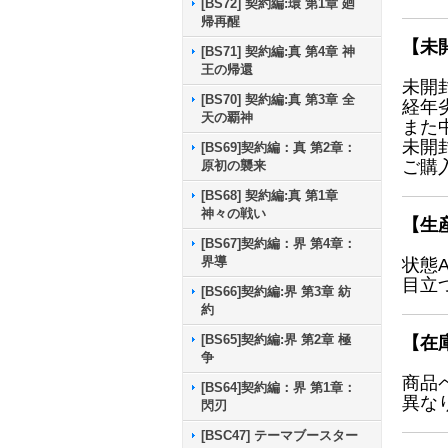
[BS72] 契約編:環 第1章 廻
帰再醒
【未
[BS71] 契約編:真 第4章 神
王の帰還
未開
[BS70] 契約編:真 第3章 全
経年
天の覇神
また
未開
[BS69]契約編：真 第2章：
ご購
原初の襲来
[BS68] 契約編:真 第1章
神々の戦い
【生
[BS67]契約編：界 第4章：
界導
状態
目立
[BS66]契約編:界 第3章 紡
約
[BS65]契約編:界 第2章 極
【在
争
商品
[BS64]契約編：界 第1章：
異な
閃刃
[BSC47] テーマブースター