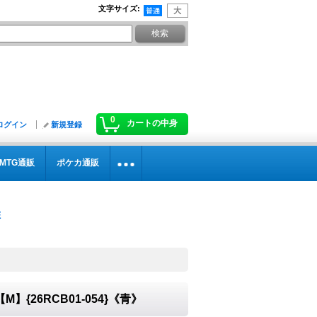
文字サイズ
:
0
カートの中身
ログイン
新規登録
MTG通販
ポケカ通販
{26RCB01-054}《青》