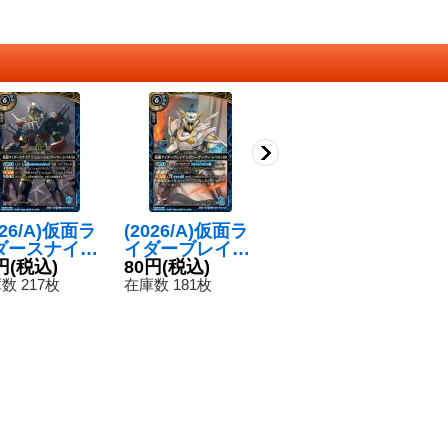
026/A)仮面ラ
(2026/A)仮面ラ
(2026/A)仮面ラ
(
ダースナイプ
イダーブレイブ
イダークロノス
ィ
ミュレーショ
円
(税込)
レガシーゲーマ
80円
(税込)
クロニクルゲー
80円
(税込)
ス
8
ゲーマーレベ
ーレベル100
マー【M】{26R
【
数 217枚
在庫数 181枚
在庫数 175枚
在
0【R】{26R
【M】{26RCB0
CB01-055}
1
01-051}
1-053}《青》
《青》
青》