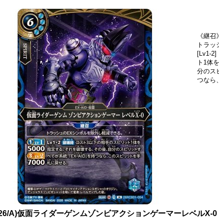
《継召
トラッ
[Lv1
ト1体
分のス
つなら
026/A)仮面ライダーゲンムゾンビアクションゲーマーレベルX-0【M