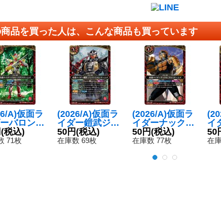
の商品を買った人は、こんな商品も買っています
26/A)仮面ラ
(2026/A)仮面ラ
(2026/A)仮面ラ
(2
ーバロンバ
イダー鎧武ジン
イダーナックル
イ
アームズ
円
(税込)
バーレモンアー
50円
(税込)
クルミアームズ
50円
(税込)
ン
50
】{26RCB0
ムズ【C】{26R
【C】{26RCB0
【C
 71枚
在庫数 69枚
在庫数 77枚
在庫
05}《赤》
CB01-008}
1-003}《赤》
1-
《赤》