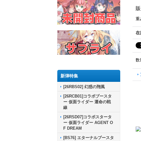
販
重
在
数
新弾特集
[26RBS02] 幻惑の翔風
[26RCB01]コラボブースタ
ー 仮面ライダー 運命の戦
線
[26RSD07]コラボスタータ
ー 仮面ライダー AGENT O
F DREAM
[BS76] エターナルブースタ