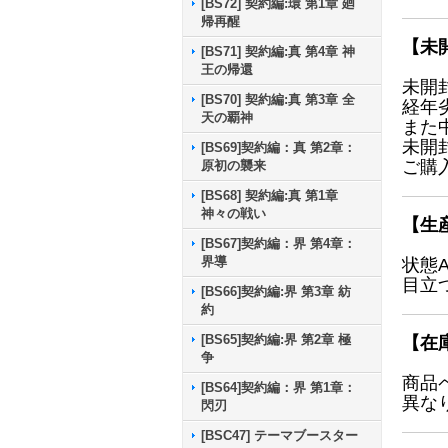
[BS72] 契約編:環 第1章 廻
帰再醒
【未
[BS71] 契約編:真 第4章 神
王の帰還
未開
[BS70] 契約編:真 第3章 全
経年
天の覇神
また
未開
[BS69]契約編：真 第2章：
ご購
原初の襲来
[BS68] 契約編:真 第1章
神々の戦い
【生
[BS67]契約編：界 第4章：
界導
状態
目立
[BS66]契約編:界 第3章 紡
約
[BS65]契約編:界 第2章 極
【在
争
商品
[BS64]契約編：界 第1章：
異な
閃刃
[BSC47] テーマブースター