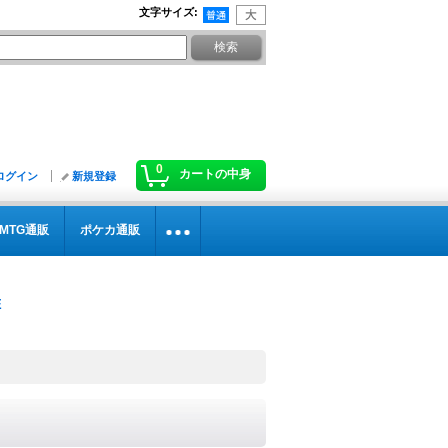
文字サイズ
:
0
カートの中身
ログイン
新規登録
MTG通販
ポケカ通販