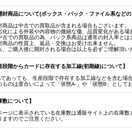
開封商品について(ボックス・パック・ファイル系などの
封商品は中古での買取品が含まれる場合もございます。
劣化による外装や内容物の微細な傷、品質変化がある場
中古での買取品の為、パック系商品は通常の封入率とは
封商品の性質上、返品・交換はお受け出来ません。
入、ご購入後に開封される場合は以上を必ずご理解頂い
産段階からカードに存在する加工線(初期線)について】
Aであっても、生産段階で存在する加工線などを含む場
つものは度合いによって「状態A-」や「状態B」として
庫数について】
ページに表示されている在庫数は通販サイト上の在庫数
りますのでご注意ください。