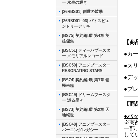
ー 永皇の輝き
[26RBS01] 創世の鼓動
[26RSD01~06] バトスピエ
ントリーデッキ
[BS75] 契約編:環 第4章 英
雄傑集
【商
[BSC51] ディーバブースタ
●カ
ー メモリアルレコード
●ス
[BSC50] アニメブースター
RESONATING STARS
●デ
[BS74] 契約編:環 第3章 覇
極来臨
●プ
[BSC49] ドリームブースタ
ー 巡る星々
【商
[BS73] 契約編:環 第2章 天
地転世
●パ
※商
[BSC48] アニメブースター
一部
バーニングレガシー
して