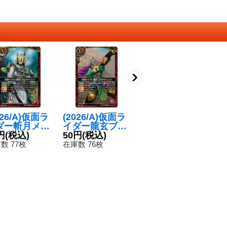
026/A)仮面ラ
(2026/A)仮面ラ
(2026/A)ヘルヘ
(
ダー斬月メロ
イダー龍玄ブド
イムの森【C】
ビ
アームズ
円
(税込)
ウアームズ
50円
(税込)
{26RCB01-056}
50円
(税込)
【
5
】{26RCB0
【C】{26RCB0
《赤》
1
数 77枚
在庫数 76枚
在庫数 78枚
在
009}《赤》
1-004}《赤》