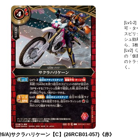
[Lv1
可・タ
スピリ
シュ効
ら、1
[Lv
の「仮
のトラ
く。
026/A)サクラハリケーン【C】{26RCB01-057}《赤》