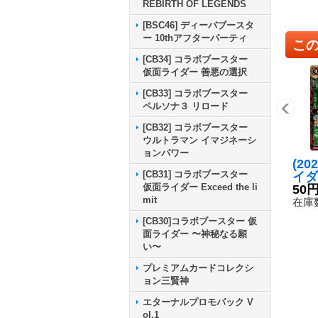
REBIRTH OF LEGENDS
[BSC46] ディーバブースタ
ー 10thアフターパーティ
こ
[CB34] コラボブースター
仮面ライダー 善悪の選択
[CB33] コラボブースター
ペルソナ３ リロード
[CB32] コラボブースター
ウルトラマン イマジネーシ
ョンパワー
(20
[CB31] コラボブースター
イダ
仮面ライダー Exceed the li
ナナ
50
mit
【C
在庫数
1-0
[CB30]コラボブースター 仮
面ライダー 〜神秘なる願
い〜
プレミアムカードコレクシ
ョン三賢神
エターナルプロモパック V
ol.1