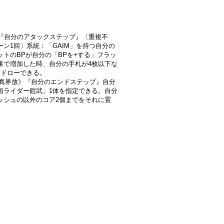
-2]『自分のアタックステップ』〔重複不
ーン1回〕系統：「GAIM」を持つ自分の
ットのBPが自分の「BPを+する」フラッ
果で増加した時、自分の手札が4枚以下な
枚ドローできる。
2]《真界放》『自分のエンドステップ』自分
面ライダー鎧武」1体を指定できる。自分
ッシュの以外のコア2個までをそれに置