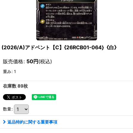
(2026/A)アドベント【C】{26RCB01-064}《白》
販売価格
:
50
円
(税込)
重み
:
1
在庫数 89枚
数量
:
返品特約に関する重要事項