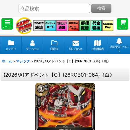
検索
メニュー
カート
店頭受取につい
カテゴリ
マイページ
収録弾
問い合わせ
ご利用案内
て
ホーム
>
マジック
>
(2026/A)アドベント【C】{26RCB01-064}《白》
(2026/A)アドベント【C】{26RCB01-064}《白》